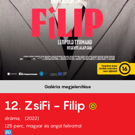
Galéria megjelenítése
12. ZsiFi - Filip
dráma
2022
125 perc,
magyar és angol felirattal