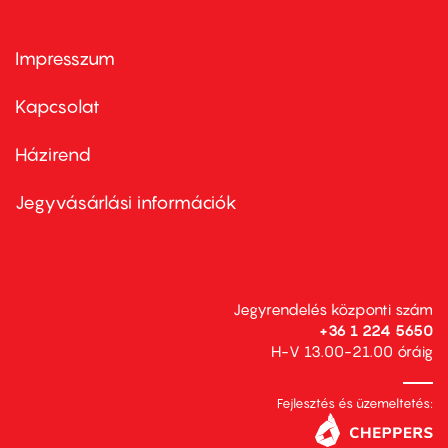
Impresszum
Footer
menu
first
Kapcsolat
Házirend
Footer
menu
second
Jegyvásárlási információk
Jegyrendelés központi szám
+36 1 224 5650
H-V 13.00-21.00 óráig
Fejlesztés és üzemeltetés: