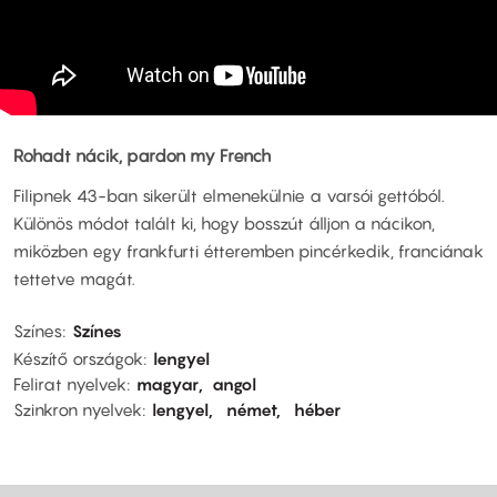
Rohadt nácik, pardon my French
Filipnek 43-ban sikerült elmenekülnie a varsói gettóból.
Különös módot talált ki, hogy bosszút álljon a nácikon,
miközben egy frankfurti étteremben pincérkedik, franciának
tettetve magát.
Színes
Színes
Készítő országok
lengyel
Felirat nyelvek
magyar
angol
Szinkron nyelvek
lengyel
német
héber