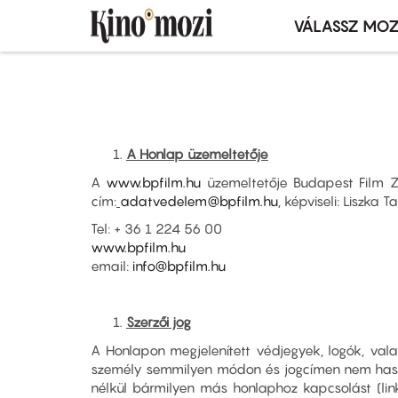
VÁLASSZ MOZ
Mozivál
Ugrás
menü
a
tartalomra
A Honlap üzemeltetője
A
www.bpfilm.hu
üzemeltetője Budapest Film Zr
cím:
adatvedelem@bpfilm.hu
, képviseli: Liszka
Tel: + 36 1 224 56 00
www.bpfilm.hu
email:
info@bpfilm.hu
Szerzői jog
A Honlapon megjelenített védjegyek, logók, vala
személy semmilyen módon és jogcímen nem használ
nélkül bármilyen más honlaphoz kapcsolást (linke