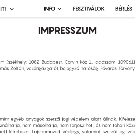
INFO
FESZTIVÁLOK
BÉRLÉS
IT!
Infó,
asztó
esemény,
IMPRESSZUM
terembérlés
menü
t.
(székhely: 1082 Budapest, Corvin köz 1., adószám: 10906
 Tamás Zoltán, vezérigazgató), bejegyző hatóság: Fővárosi Törvén
mint egyéb anyagok szerzői jogi védelem alatt állnak. Kifejezet
hatja, nem másolhatja, nem terjesztheti, és nem teheti közzé.
t) létrehozni. Lajstromozott védjegy, valamint szerzői jogi vé