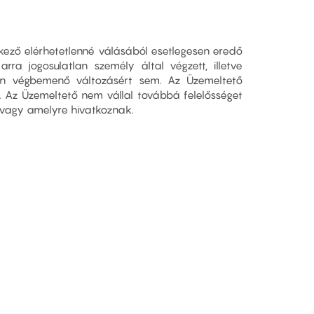
tkező elérhetetlenné válásából esetlegesen eredő
rra jogosulatlan személy által végzett, illetve
an végbemenő változásért sem. Az Üzemeltető
. Az Üzemeltető nem vállal továbbá felelősséget
k, vagy amelyre hivatkoznak.