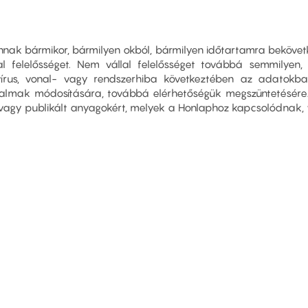
nnak bármikor, bármilyen okból, bármilyen időtartamra beköve
l felelősséget. Nem vállal felelősséget továbbá semmilyen, a
vírus, vonal- vagy rendszerhiba következtében az adatokb
rtalmak módosítására, továbbá elérhetőségük megszüntetésére
ott, vagy publikált anyagokért, melyek a Honlaphoz kapcsolódna