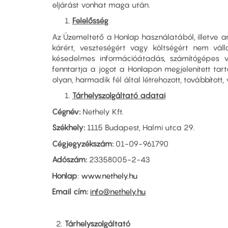
eljárást vonhat maga után.
Felelősség
Az Üzemeltető a Honlap használatából, illetve a
kárért, veszteségért vagy költségért nem válla
késedelmes információátadás, számítógépes 
fenntartja a jogot a Honlapon megjelenített ta
olyan, harmadik fél által létrehozott, továbbít
Tárhelyszolgáltató adatai
Cégnév:
Nethely Kft.
Székhely:
1115 Budapest, Halmi utca 29.
Cégjegyzékszám:
01-09-961790
Adószám:
23358005-2-43
Honlap
:
www.nethely.hu
Email cím:
info@nethely.hu
2.
Tárhelyszolgáltató