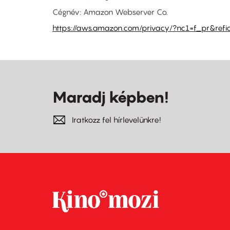
Cégnév: Amazon Webserver Co.
https://aws.amazon.com/privacy/?nc1=f_pr&r
Maradj képben!
Iratkozz fel hírlevelünkre!