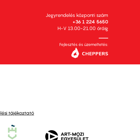
Jegyrendelés központi szám
+36 1 224 5650
H-V 13.00-21.00 óráig
Fejlesztés és üzemeltetés:
ési tájékoztató