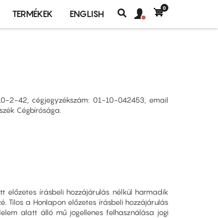
0
Felhasználó
Felhasználói
TERMÉKEK
ENGLISH
fiók
Keresés
fiók
menü
menüje
110-2-42, cégjegyzékszám: 01-10-042453, email
yszék Cégbírósága.
t előzetes írásbeli hozzájárulás nélkül harmadik
 Tilos a Honlapon előzetes írásbeli hozzájárulás
delem alatt álló mű jogellenes felhasználása jogi