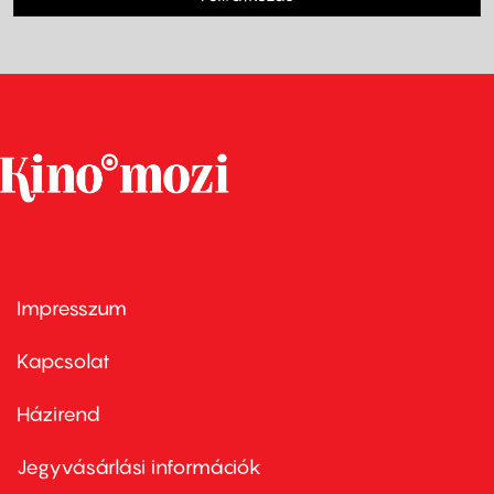
Impresszum
Footer
menu
first
Kapcsolat
Házirend
Footer
menu
second
Jegyvásárlási információk