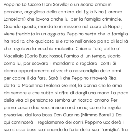
Peppino Lo Cicero (Toni Servillo) è un sicario ormai in
pensione, orgoglioso della carriera del figlio Nino (Lorenzo
Lancellotti) che lavora anche lui per la famiglia criminale.
Quando questo, mandato in missione nel cuore di Napoli,
viene freddato in un agguato, Peppino sente che la famiglia
ha tradito, che qualcosa si è rotto nell’antico patto di lealtà
che regolava la vecchia malavita. Chiama Totò, detto o’
Macellaio (Carlo Buccirosso), l’amico di un tempo, sicario
come lui, per scovare il mandante e regolare i conti. Si
danno appuntamento al vecchio nascondiglio delle armi
per capire il da farsi. Sarà lì che Peppino ritroverà Rita,
detta ‘a Maestrina (Valeria Golino), la donna che lo ama
da sempre e che subito si offre di dargli una mano. La pace
della vita di pensionato sembra un ricordo lontano. Per
prima cosa i due vecchi sicari andranno, come la regola
prescrive, dal loro boss, Don Guarino (Mimmo Borrelli). Da
qui comincerà il regolamento dei conti. Peppino ucciderà il
suo stesso boss scatenando la furia della sua ‘famiglia’. Tra