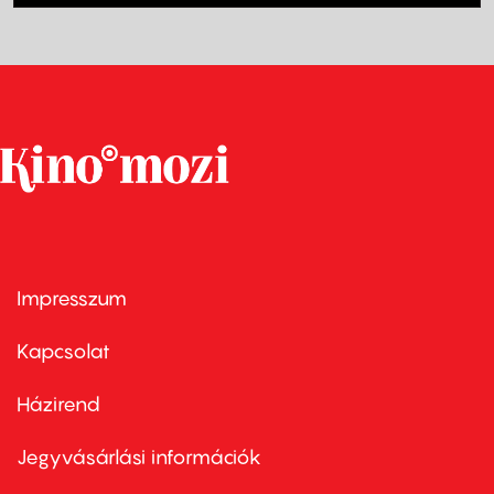
Impresszum
Footer
menu
first
Kapcsolat
Házirend
Footer
menu
second
Jegyvásárlási információk