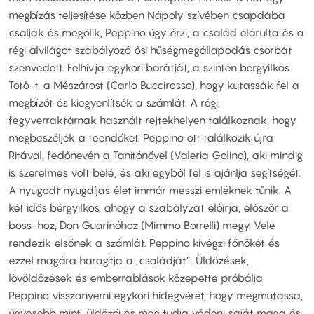
megbízás teljesítése közben Nápoly szívében csapdába
csalják és megölik, Peppino úgy érzi, a család elárulta és a
régi alvilágot szabályozó ősi hűségmegállapodás csorbát
szenvedett. Felhívja egykori barátját, a szintén bérgyilkos
Totò-t, a Mészárost (Carlo Buccirosso), hogy kutassák fel a
megbízót és kiegyenlítsék a számlát. A régi,
fegyverraktárnak használt rejtekhelyen találkoznak, hogy
megbeszéljék a teendőket. Peppino ott találkozik újra
Ritával, fedőnevén a Tanítónővel (Valeria Golino), aki mindig
is szerelmes volt belé, és aki egyből fel is ajánlja segítségét.
A nyugodt nyugdíjas élet immár messzi emléknek tűnik. A
két idős bérgyilkos, ahogy a szabályzat előírja, először a
boss-hoz, Don Guarinóhoz (Mimmo Borrelli) megy. Vele
rendezik elsőnek a számlát. Peppino kivégzi főnökét és
ezzel magára haragítja a „családját”. Üldözések,
lövöldözések és emberrablások közepette próbálja
Peppino visszanyerni egykori hidegvérét, hogy megmutassa,
ügyesebb mint üldözői és meg tudja védeni saját maga és