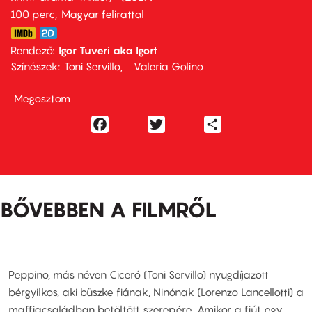
100 perc,
Magyar felirattal
Rendező
Igor Tuveri aka Igort
Színészek
Toni Servillo
Valeria Golino
Megosztom
Facebook
Twitter
Share
BŐVEBBEN A FILMRŐL
Peppino, más néven Ciceró (Toni Servillo) nyugdíjazott
bérgyilkos, aki büszke fiának, Ninónak (Lorenzo Lancellotti) a
maffiacsaládban betöltött szerepére. Amikor a fiút egy