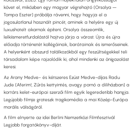
követ el, miközben egy magyar végrehajtó (Orsolya –
Tompa Eszter) próbálja rávenni, hogy hagyja el a
jogosulatlanul használt pincét, aminek a helyére egy új
luxushotelt akarnak építeni. Orsolya összeomlik,
lelkiismeretfurdalástól hajtva járja a várost. Újra és újra
előadja történetét kollégáinak, barátainak és ismerőseinek.
A helyenként abszurd találkozókból egy feszültségekkel teli
társadalom képe rajzolódik ki, ahol mindenki az önigazolást
keresi.
Az Arany Medve- és kétszeres Ezüst Medve-díjas Radu
Jude (Aferim!, Zűrös kettyintés, avagy pornó a diliházban) a
kortárs kelet-európai szerzői film egyik legeredetibb hangja.
Legújabb filmje groteszk tragikomédia a mai Közép-Európa
morális válságáról.
A film elnyerte az idei Berlini Nemzetközi Filmfesztivál
Legjobb forgatókönyv-díját.