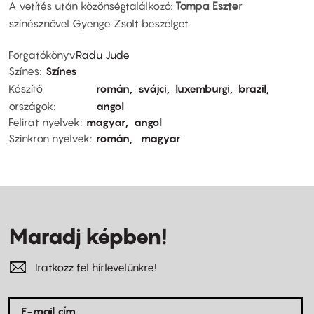
A vetítés után közönségtalálkozó:
Tompa Eszte
r
színésznővel Gyenge Zsolt beszélget.
Forgatókönyv
Radu Jude
Színes
Színes
Készítő
román
svájci
luxemburgi
brazil
országok
angol
Felirat nyelvek
magyar
angol
Szinkron nyelvek
román
magyar
Maradj képben!
Iratkozz fel hírlevelünkre!