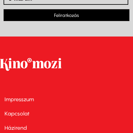
Feliratkozás
Impresszum
Footer
menu
first
Kapcsolat
Házirend
Footer