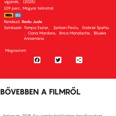
vígjáték
2025
109 perc,
Magyar felirattal
Rendező
Radu Jude
Színészek
Tompa Eszter
Șerban Pavlu
Gabriel Spehiu
Oana Mardare
Ilinca Manolache
Biluska
Annamária
Megosztom
Facebook
Twitter
Share
BŐVEBBEN A FILMRŐL
Kolozsvár, 2025. Egy román hajléktalan öngyilkosságot