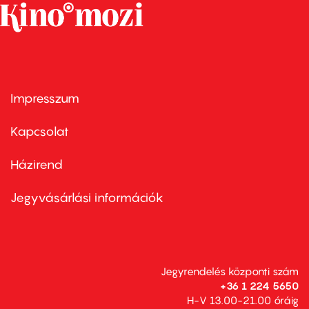
Impresszum
Footer
menu
first
Kapcsolat
Házirend
Footer
menu
second
Jegyvásárlási információk
Jegyrendelés központi szám
+36 1 224 5650
H-V 13.00-21.00 óráig