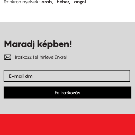
Szinkron nyelvek
arab
héber
angol
Maradj képben!
Iratkozz fel hírlevelünkre!
Feliratkozás