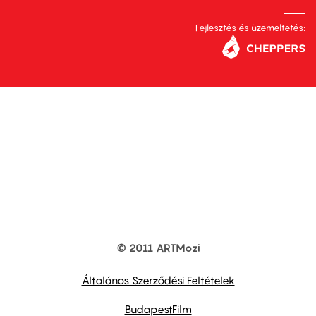
Fejlesztés és üzemeltetés:
© 2011 ARTMozi
Footer
other
links
Általános Szerződési Feltételek
BudapestFilm