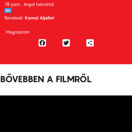
78 perc,
Angol felirattal
Rendező
Kamal Aljafari
Megosztom
Facebook
Twitter
Share
BŐVEBBEN A FILMRŐL