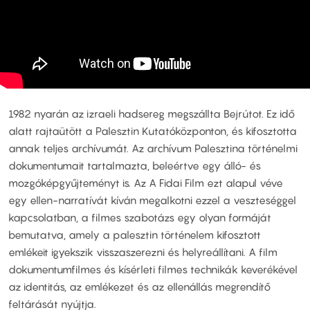
1982 nyarán az izraeli hadsereg megszállta Bejrútot. Ez idő
alatt rajtaütött a Palesztin Kutatóközponton, és kifosztotta
annak teljes archívumát. Az archívum Palesztina történelmi
dokumentumait tartalmazta, beleértve egy álló- és
mozgóképgyűjteményt is. Az A Fidai Film ezt alapul véve
egy ellen-narratívát kíván megalkotni ezzel a veszteséggel
kapcsolatban, a filmes szabotázs egy olyan formáját
bemutatva, amely a palesztin történelem kifosztott
emlékeit igyekszik visszaszerezni és helyreállítani. A film
dokumentumfilmes és kísérleti filmes technikák keverékével
az identitás, az emlékezet és az ellenállás megrendítő
feltárását nyújtja.