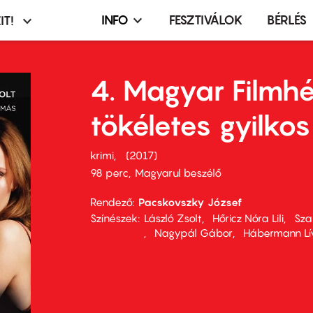
INFO
FESZTIVÁLOK
BÉRLÉS
IT!
Infó,
asztó
esemény,
terembérlés
4. Magyar Filmhé
menü
tökéletes gyilkos
krimi
2017
98 perc,
Magyarul beszélő
Rendező
Pacskovszky József
Színészek
László Zsolt
Hőricz Nóra Lili
Sza
Nagypál Gábor
Hábermann Lí