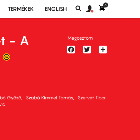
0
Felhasználó
Felhasználói
TERMÉKEK
ENGLISH
fiók
Keresés
fiók
menü
menüje
t - A
Megosztom
Facebook
Twitter
Share
bó Győző
Szabó Kimmel Tamás
Szervét Tibor
via