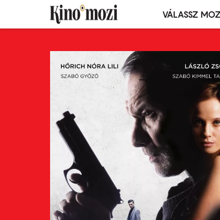
VÁLASSZ MOZ
Mozivál
Ugrás
menü
a
tartalomra