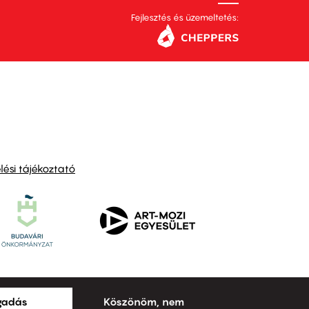
Fejlesztés és üzemeltetés:
ési tájékoztató
ogadás
Köszönöm, nem