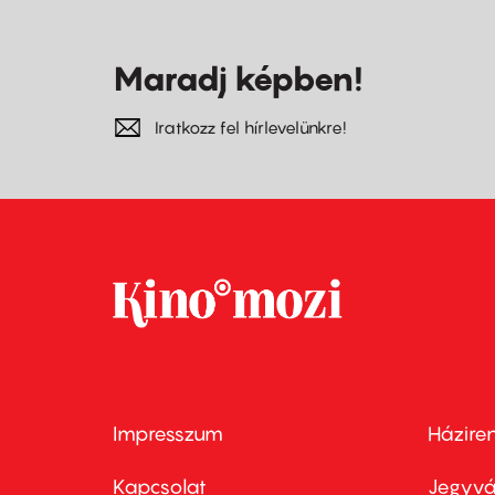
Maradj képben!
Iratkozz fel hírlevelünkre!
Impresszum
Házire
Footer
Foo
menu
me
Kapcsolat
Jegyvá