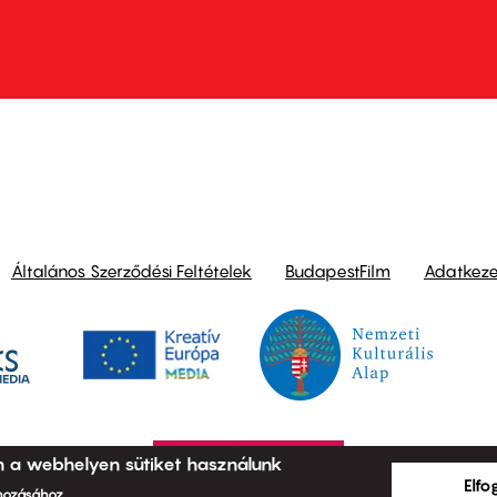
ond
Általános Szerződési Feltételek
BudapestFilm
Adatkezel
n a webhelyen sütiket használunk
Elf
ehozásához.