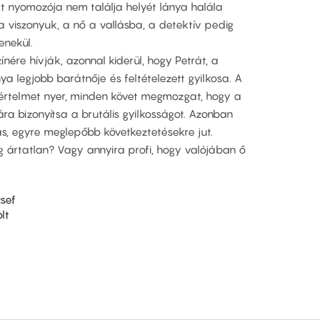
t nyomozója nem találja helyét lánya halála
a viszonyuk, a nő a vallásba, a detektív pedig
nekül.
ínére hívják, azonnal kiderül, hogy Petrát, a
lánya legjobb barátnője és feltételezett gyilkosa. A
j értelmet nyer, minden követ megmozgat, hogy a
ra bizonyítsa a brutális gyilkosságot. Azonban
, egyre meglepőbb következtetésekre jut.
g ártatlan? Vagy annyira profi, hogy valójában ő
sef
lt