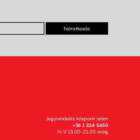
Feliratkozás
Jegyrendelés központi szám
+36 1 224 5650
H-V 13.00-21.00 óráig