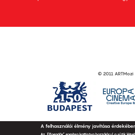
first
sec
© 2011 ARTMozi
Footer
other
links
A felhasználói élmény javítása érdekébe
Az „Elfogadás” gombra kattintva hozzájárul a sütik létr