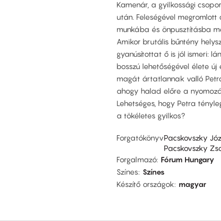
Kamenár, a gyilkossági csopor
után. Feleségével megromlott 
munkába és önpusztításba me
Amikor brutális bűntény helysz
gyanúsítottat ő is jól ismeri: 
bosszú lehetőségével élete ú
magát ártatlannak valló Petrá
ahogy halad előre a nyomozás
Lehetséges, hogy Petra tényle
a tökéletes gyilkos?
Forgatókönyv
Pacskovszky Józ
Pacskovszky Zso
Forgalmazó
Fórum Hungary
Színes
Színes
Készítő országok
magyar