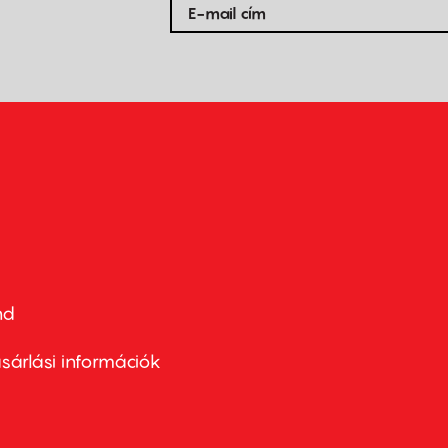
nd
ter
nu
sárlási információk
ond