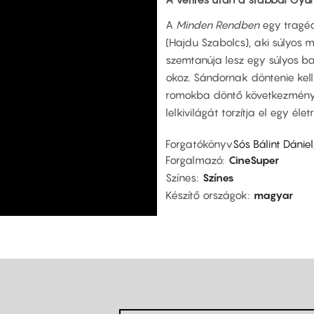
A
Minden Rendben
egy tragéd
(Hajdu Szabolcs), aki súlyos 
szemtanúja lesz egy súlyos b
okoz. Sándornak döntenie kell: 
romokba döntő következményeke
lelkivilágát torzítja el egy él
Forgatókönyv
Sós Bálint Dánie
Forgalmazó
CineSuper
Színes
Színes
Készítő országok
magyar