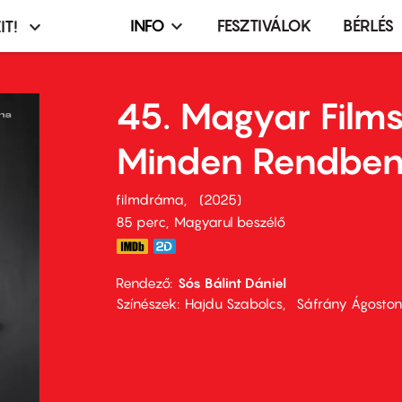
INFO
FESZTIVÁLOK
BÉRLÉS
IT!
Infó,
asztó
esemény,
terembérlés
45. Magyar Film
menü
Minden Rendbe
filmdráma
2025
85 perc,
Magyarul beszélő
Rendező
Sós Bálint Dániel
Színészek
Hajdu Szabolcs
Sáfrány Ágoston