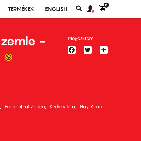
0
Felhasználó
Felhasználói
TERMÉKEK
ENGLISH
fiók
Keresés
fiók
menü
menüje
szemle -
Megosztom
Facebook
Twitter
Share
n
Friedenthal Zoltán
Kerkay Rita
Hay Anna