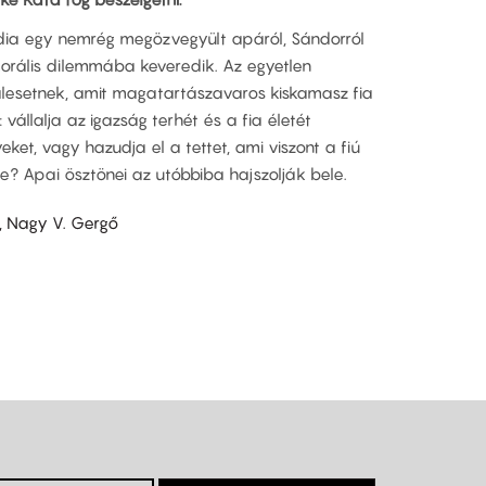
ia egy nemrég megözvegyült apáról, Sándorról
morális dilemmába keveredik. Az egyetlen
alesetnek, amit magatartászavaros kiskamasz fia
vállalja az igazság terhét és a fia életét
t, vagy hazudja el a tettet, ami viszont a fiú
etre? Apai ösztönei az utóbbiba hajszolják bele.
l, Nagy V. Gergő