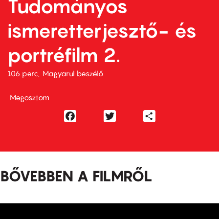
Tudományos
ismeretterjesztő- és
portréfilm 2.
106 perc,
Magyarul beszélő
Megosztom
Facebook
Twitter
Share
BŐVEBBEN A FILMRŐL