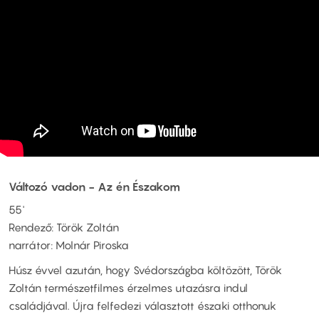
Változó vadon - Az én Északom
55'
Rendező: Török Zoltán
narrátor: Molnár Piroska
Húsz évvel azután, hogy Svédországba költözött, Török
Zoltán természetfilmes érzelmes utazásra indul
családjával. Újra felfedezi választott északi otthonuk