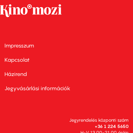
Impresszum
Footer
menu
first
Kapcsolat
Házirend
Footer
menu
second
Jegyvásárlási információk
Jegyrendelés központi szám
+36 1 224 5650
H-V 13.00-21.00 óráig