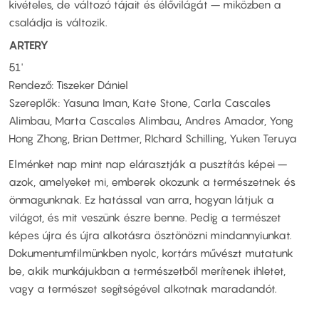
kivételes, de változó tájait és élővilágát – miközben a
családja is változik.
ARTERY
51'
Rendező: Tiszeker Dániel
Szereplők: Yasuna Iman, Kate Stone, Carla Cascales
Alimbau, Marta Cascales Alimbau, Andres Amador, Yong
Hong Zhong, Brian Dettmer, RIchard Schilling, Yuken Teruya
Elménket nap mint nap elárasztják a pusztítás képei –
azok, amelyeket mi, emberek okozunk a természetnek és
önmagunknak. Ez hatással van arra, hogyan látjuk a
világot, és mit veszünk észre benne. Pedig a természet
képes újra és újra alkotásra ösztönözni mindannyiunkat.
Dokumentumfilmünkben nyolc, kortárs művészt mutatunk
be, akik munkájukban a természetből merítenek ihletet,
vagy a természet segítségével alkotnak maradandót.