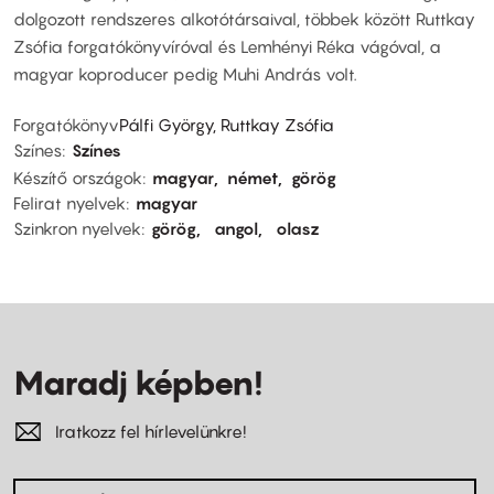
dolgozott rendszeres alkotótársaival, többek között Ruttkay
Zsófia forgatókönyvíróval és Lemhényi Réka vágóval, a
magyar koproducer pedig Muhi András volt.
Forgatókönyv
Pálfi György, Ruttkay Zsófia
Színes
Színes
Készítő országok
magyar
német
görög
Felirat nyelvek
magyar
Szinkron nyelvek
görög
angol
olasz
Maradj képben!
Iratkozz fel hírlevelünkre!