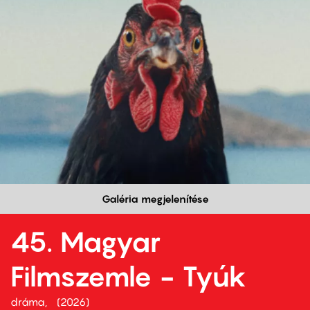
Galéria megjelenítése
45. Magyar
Filmszemle - Tyúk
dráma
2026