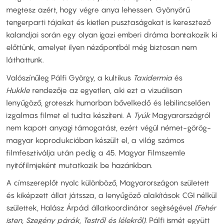
megtesz azért, hogy végre anya lehessen. Gyönyörű
tengerparti tájakat és kietlen pusztaságokat is keresztező
kalandjai során egy olyan igazi emberi dráma bontakozik ki
előttünk, amelyet ilyen nézőpontból még biztosan nem
láthattunk.
Valószínűleg Pálfi György, a kultikus
Taxidermia
és
Hukkle
rendezője az egyetlen, aki ezt a vizuálisan
lenyűgöző, groteszk humorban bővelkedő és lebilincselően
izgalmas filmet el tudta készíteni. A
Tyúk
Magyarországról
nem kapott anyagi támogatást, ezért végül német-görög-
magyar koprodukcióban készült el, a világ számos
filmfesztiválja után pedig a 45. Magyar Filmszemle
nyitófilmjeként mutatkozik be hazánkban.
A címszereplőt nyolc különböző, Magyarországon született
és kiképzett állat játssza, a lenyűgöző alakítások CGI nélkül
születtek, Halász Árpád állatkoordinátor segítségével
(Fehér
isten, Szegény párák, Testről és lélekről)
. Pálfi ismét együtt