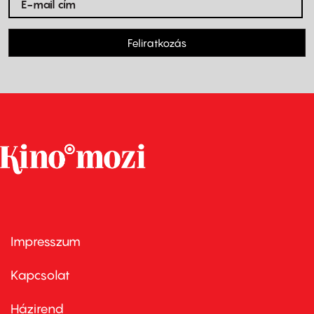
Feliratkozás
Impresszum
Footer
menu
first
Kapcsolat
Házirend
Footer