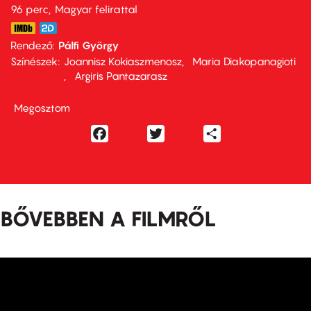
96 perc,
Magyar felirattal
Rendező
Pálfi György
Színészek
Joannisz Kokiaszmenosz
Maria Diakopanagioti
Argiris Pantazarasz
Megosztom
Facebook
Twitter
Share
BŐVEBBEN A FILMRŐL