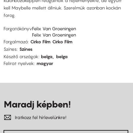
különbözőképpen reagálnak a fejleményekre, de együtt
kell Maybelle mellett állniuk. Szerelmük azonban kockán
forog.
Forgatókönyv
Felix Van Groeningen
Felix Van Groeningen
Forgalmazó
Cirko Film
Cirko Film
Színes
Színes
Készítő országok
belga
belga
Felirat nyelvek
magyar
Maradj képben!
Iratkozz fel hírlevelünkre!