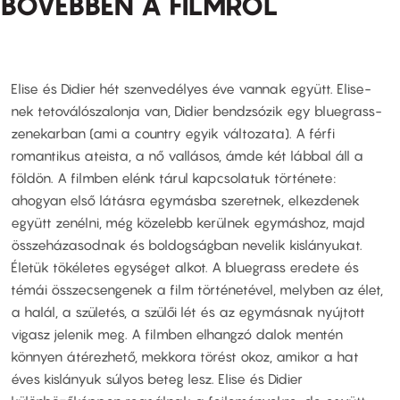
BŐVEBBEN A FILMRŐL
Elise és Didier hét szenvedélyes éve vannak együtt. Elise-
nek tetoválószalonja van, Didier bendzsózik egy bluegrass-
zenekarban (ami a country egyik változata). A férfi
romantikus ateista, a nő vallásos, ámde két lábbal áll a
földön. A filmben elénk tárul kapcsolatuk története:
ahogyan első látásra egymásba szeretnek, elkezdenek
együtt zenélni, még közelebb kerülnek egymáshoz, majd
összeházasodnak és boldogságban nevelik kislányukat.
Életük tökéletes egységet alkot. A bluegrass eredete és
témái összecsengenek a film történetével, melyben az élet,
a halál, a születés, a szülői lét és az egymásnak nyújtott
vigasz jelenik meg. A filmben elhangzó dalok mentén
könnyen átérezhető, mekkora törést okoz, amikor a hat
éves kislányuk súlyos beteg lesz. Elise és Didier