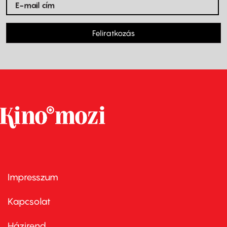
Feliratkozás
Impresszum
Footer
menu
first
Kapcsolat
Házirend