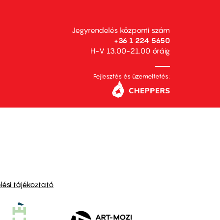
Jegyrendelés központi szám
+36 1 224 5650
H-V 13.00-21.00 óráig
Fejlesztés és üzemeltetés:
ési tájékoztató