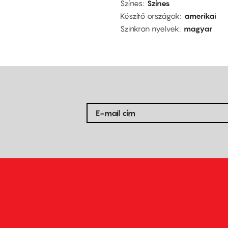
Színes
Színes
Készítő országok
amerikai
Szinkron nyelvek
magyar