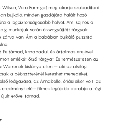
k Wilson, Vera Farmiga) meg akarja szabadítani
ban bujkáló, minden gazdájára halált hozó
ra a legbiztonságosabb helyet. Ami sajnos a
digi munkájuk során összegyűjtött tárgyak
é zárva van. Ám a babában bujkáló pusztító
olna.
. Feltámad, kiszabadul, és ártalmas erejével
 démon emlékét őrző tárgyat. És természetesen az
b: Warrenék kislánya ellen – aki az alvilági
 csak a bébiszitterénél kereshet menedéket.
ső leágazása, az Annabelle, óriási siker volt: az
s eredményt elért filmek legújabb darabja a régi
 újult erővel támad.
n