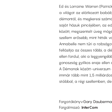
Ed és Lorraine Warren (Patric
a világot az elátkozott babá
démontól, és megkeresi számá
saját házuk pincéjében, az ed
között, megszentelt üveg mög
szellem erősebb, mint hitték v
Annabelle nem tűri a rabságot
fellázítja az összes többi, a
ellen fordul, aki a leggyengéb
gonoszság gyilkos ereje ellen
A Démonok között-univerzum el
immár több mint 1,5 milliárdo
stábbal, a régi szellemben, de
Forgatókönyv
Gary Dauberma
Forgalmazó
InterCom