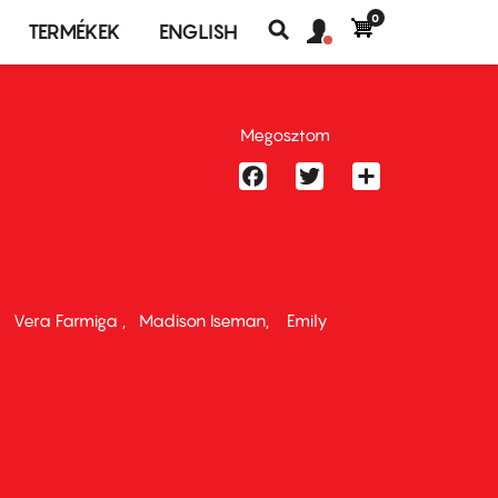
0
Felhasználó
Felhasználói
TERMÉKEK
ENGLISH
fiók
Keresés
fiók
menü
menüje
Megosztom
Facebook
Twitter
Share
Vera Farmiga
Madison Iseman
Emily