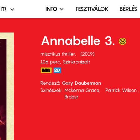
INFO
FESZTIVÁLOK
BÉRLÉS
IT!
Infó,
asztó
esemény,
terembérlés
Annabelle 3.
menü
misztikus thriller
2019
106 perc,
Szinkronizált
Rendező
Gary Dauberman
Színészek
Mckenna Grace
Patrick Wilson
Brobst