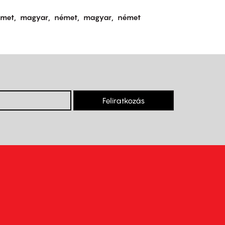
émet
magyar
német
magyar
német
Feliratkozás