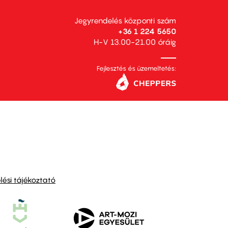
Jegyrendelés központi szám
+36 1 224 5650
H-V 13.00-21.00 óráig
Fejlesztés és üzemeltetés:
ési tájékoztató