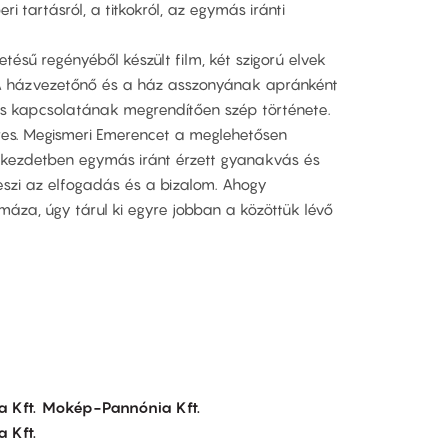
i tartásról, a titkokról, az egymás iránti
tésű regényéből készült film, két szigorú elvek
. A házvezetőnő és a ház asszonyának apránként
os kapcsolatának megrendítően szép története.
res. Megismeri Emerencet a meglehetősen
A kezdetben egymás iránt érzett gyanakvás és
eszi az elfogadás és a bizalom. Ahogy
 máza, úgy tárul ki egyre jobban a közöttük lévő
 Kft.
Mokép-Pannónia Kft.
 Kft.