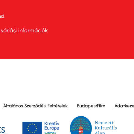
nd
ter
nu
sárlási információk
ond
Általános Szerződési Feltételek
BudapestFilm
Adatkezel