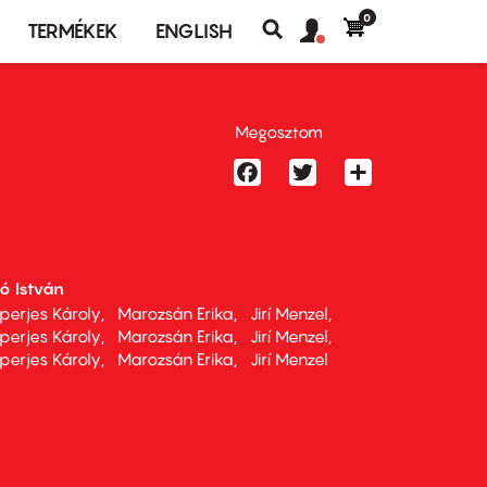
0
Felhasználó
Felhasználói
TERMÉKEK
ENGLISH
fiók
Keresés
fiók
menü
menüje
Megosztom
Facebook
Twitter
Share
ó István
perjes Károly
Marozsán Erika
Jirí Menzel
perjes Károly
Marozsán Erika
Jirí Menzel
perjes Károly
Marozsán Erika
Jirí Menzel