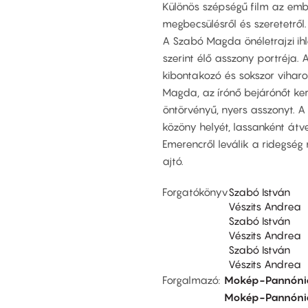
Különös szépségű film az ember
megbecsülésről és szeretetről.
A Szabó Magda önéletrajzi ihle
szerint élő asszony portréja
kibontakozó és sokszor vihar
Magda, az írónő bejárónőt ke
öntörvényű, nyers asszonyt. 
közöny helyét, lassanként átv
Emerencről leválik a ridegség
ajtó.
Forgatókönyv
Szabó István
Vészits Andrea
Szabó István
Vészits Andrea
Szabó István
Vészits Andrea
Forgalmazó
Mokép-Pannónia
Mokép-Pannónia