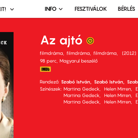
INFO
FESZTIVÁLOK
BÉRLÉS
IT!
Infó,
asztó
esemény,
terembérlés
Az ajtó
menü
filmdráma
filmdráma
filmdráma
2012
98 perc,
Magyarul beszélő
Rendező
Szabó István
Szabó István
Szab
Színészek
Martina Gedeck
Helen Mirren
E
Martina Gedeck
Helen Mirren
E
Martina Gedeck
Helen Mirren
E