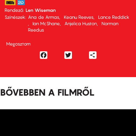
Rendező
Len Wiseman
Színészek
Ana de Armas
Keanu Reeves
Lance Reddick
Ian McShane
Anjelica Huston
Norman
Reedus
Megosztom
Facebook
Twitter
Share
BŐVEBBEN A FILMRŐL