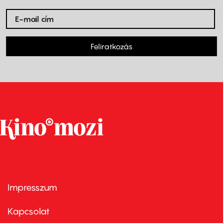
Feliratkozás
Impresszum
Footer
menu
first
Kapcsolat