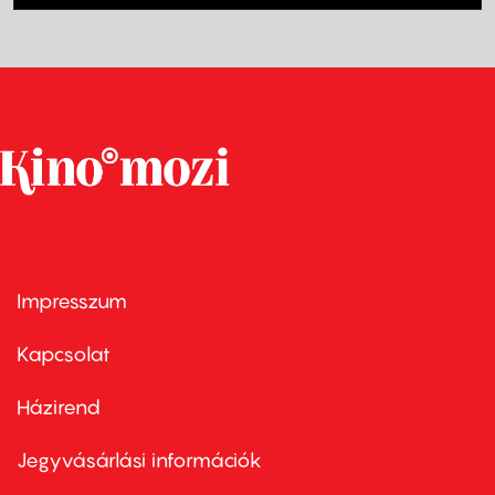
Impresszum
Footer
menu
first
Kapcsolat
Házirend
Footer
menu
second
Jegyvásárlási információk