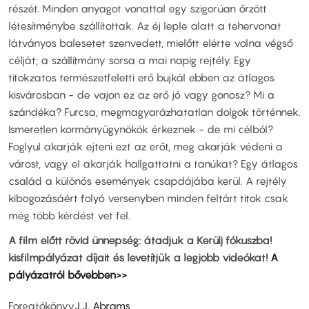
részét. Minden anyagot vonattal egy szigorúan őrzött
létesítménybe szállítottak. Az éj leple alatt a tehervonat
látványos balesetet szenvedett, mielőtt elérte volna végső
célját; a szállítmány sorsa a mai napig rejtély. Egy
titokzatos természetfeletti erő bujkál ebben az átlagos
kisvárosban - de vajon ez az erő jó vagy gonosz? Mi a
szándéka? Furcsa, megmagyarázhatatlan dolgok történnek.
Ismeretlen kormányügynökök érkeznek - de mi célból?
Foglyul akarják ejteni ezt az erőt, meg akarják védeni a
várost, vagy el akarják hallgattatni a tanúkat? Egy átlagos
család a különös események csapdájába kerül. A rejtély
kibogozásáért folyó versenyben minden feltárt titok csak
még több kérdést vet fel.
A film előtt rövid ünnepség: átadjuk a Kerülj fókuszba!
kisfilmpályázat díjait és levetítjük a legjobb videókat!
A
pályázatról bővebben>>
Forgatókönyv
J.J. Abrams