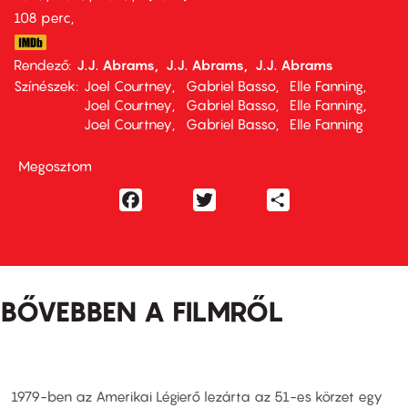
108 perc,
Rendező
J.J. Abrams
J.J. Abrams
J.J. Abrams
Színészek
Joel Courtney
Gabriel Basso
Elle Fanning
Joel Courtney
Gabriel Basso
Elle Fanning
Joel Courtney
Gabriel Basso
Elle Fanning
Megosztom
Facebook
Twitter
Share
BŐVEBBEN A FILMRŐL
1979-ben az Amerikai Légierő lezárta az 51-es körzet egy