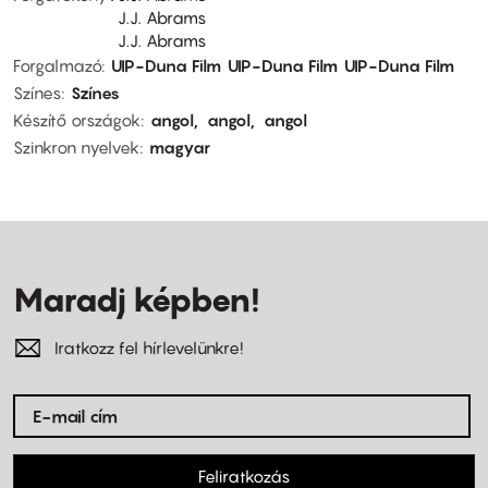
J.J. Abrams
J.J. Abrams
Forgalmazó
UIP-Duna Film
UIP-Duna Film
UIP-Duna Film
Színes
Színes
Készítő országok
angol
angol
angol
Szinkron nyelvek
magyar
Maradj képben!
Iratkozz fel hírlevelünkre!
Feliratkozás