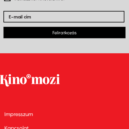
Feliratkozás
Impresszum
Footer
menu
first
Kapcsolat