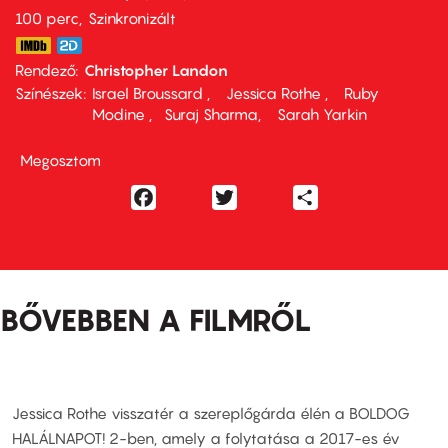
100 perc,
Szinkronizált
Rendező
Christopher Landon
Színészek
Israel Broussard
Jessica Rothe
Ruby
Modine
Suraj Sharma
Sarah Yarkin
Megosztom
Facebook
Twitter
Share
BŐVEBBEN A FILMRŐL
Jessica Rothe visszatér a szereplőgárda élén a BOLDOG
HALÁLNAPOT! 2-ben, amely a folytatása a 2017-es év