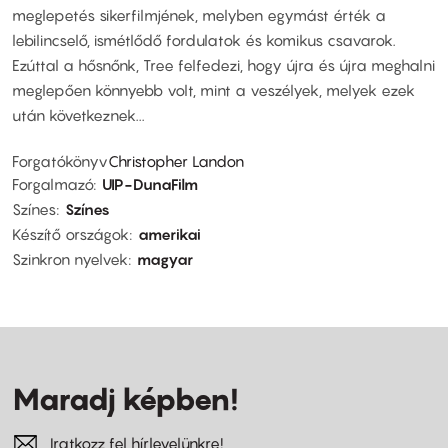
meglepetés sikerfilmjének, melyben egymást érték a
lebilincselő, ismétlődő fordulatok és komikus csavarok.
Ezúttal a hősnőnk, Tree felfedezi, hogy újra és újra meghalni
meglepően könnyebb volt, mint a veszélyek, melyek ezek
után következnek...
Forgatókönyv
Christopher Landon
Forgalmazó
UIP-DunaFilm
Színes
Színes
Készítő országok
amerikai
Szinkron nyelvek
magyar
Maradj képben!
Iratkozz fel hírlevelünkre!