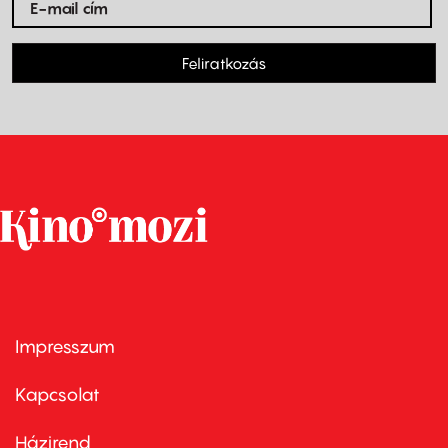
Feliratkozás
Impresszum
Footer
menu
first
Kapcsolat
Házirend
Footer