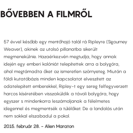
BŐVEBBEN A FILMRŐL
57 évvel később egy mentőhajó talál rá Ripleyre (Sigourney
Weaver), akinek az utolsó pillanatba sikerült
megmenekülnie. Hazaérkezvén megtudja, hogy annak
idején egy emberi kolóniát telepítettek arra a bolygóra,
ahol megtámadta őket az ismeretlen szörnyeteg. Miután a
földi kutatóbázis minden kapcsolatot elveszített az
odatelepített emberekkel, Ripley-t egy sereg felfegyverzett
harcos kíséretében visszaküldik a távoli bolygóra, hogy
egyszer s mindenkorra leszámoljanak a félelmetes
idegennel és megmentsék a túlélőket. De a landolás után
nem sokkal elszabadul a pokol.
2015. február 28. - Alien Maraton