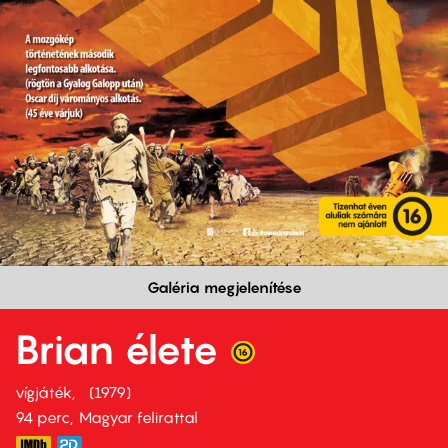
Galéria megjelenítése
Brian élete
vígjáték
1979
94 perc,
Magyar felirattal