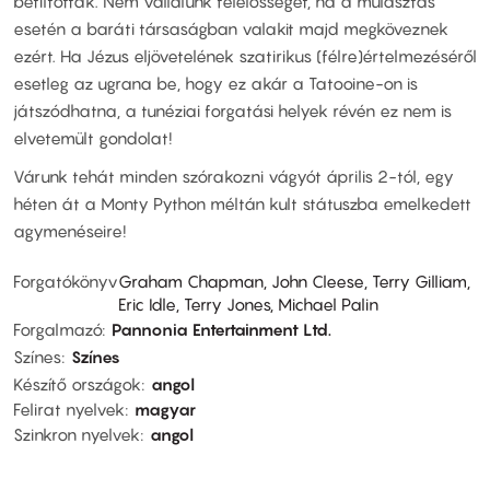
betiltottak. Nem vállalunk felelősséget, ha a mulasztás
esetén a baráti társaságban valakit majd megköveznek
ezért. Ha Jézus eljövetelének szatirikus (félre)értelmezéséről
esetleg az ugrana be, hogy ez akár a Tatooine-on is
játszódhatna, a tunéziai forgatási helyek révén ez nem is
elvetemült gondolat!
Várunk tehát minden szórakozni vágyót április 2-tól, egy
héten át a Monty Python méltán kult státuszba emelkedett
agymenéseire!
Forgatókönyv
Graham Chapman, John Cleese, Terry Gilliam,
Eric Idle, Terry Jones, Michael Palin
Forgalmazó
Pannonia Entertainment Ltd.
Színes
Színes
Készítő országok
angol
Felirat nyelvek
magyar
Szinkron nyelvek
angol