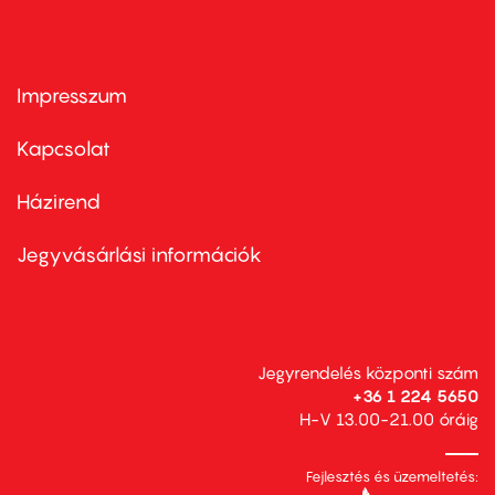
Impresszum
Footer
menu
first
Kapcsolat
Házirend
Footer
menu
second
Jegyvásárlási információk
Jegyrendelés központi szám
+36 1 224 5650
H-V 13.00-21.00 óráig
Fejlesztés és üzemeltetés: