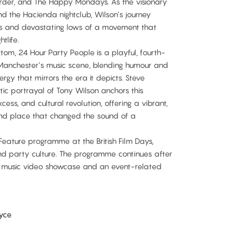
Order, and The Happy Mondays. As the visionary
nd the Hacienda nightclub, Wilson’s journey
ghs and devastating lows of a movement that
tlife.
tom, 24 Hour Party People is a playful, fourth-
 Manchester’s music scene, blending humour and
rgy that mirrors the era it depicts. Steve
c portrayal of Tony Wilson anchors this
cess, and cultural revolution, offering a vibrant,
 and place that changed the sound of a
 Feature programme at the British Film Days,
nd party culture. The programme continues after
a music video showcase and an event-related
oyce