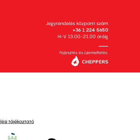
Jegyrendelés központi szám
+36 1 224 5650
H-V 13.00-21.00 óráig
Fejlesztés és üzemeltetés:
ési tájékoztató