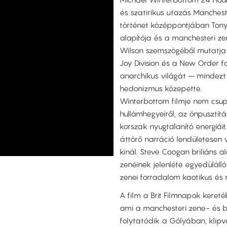
és szatirikus utazás Manches
történet középpontjában Tony
alapítója és a manchesteri zen
Wilson szemszögéből mutatja
Joy Division és a New Order
anarchikus világát – mindezt 
hedonizmus közepette.
Winterbottom filmje nem csup
hullámhegyeiről, az önpusztít
korszak nyugtalanító energiáit
áttörő narráció lendületesen v
kínál. Steve Coogan briliáns 
zenéinek jelenléte egyedüláll
zenei forradalom kaotikus és
A film a Brit Filmnapok kere
ami a manchesteri zene- és bu
folytatódik a Gólyában, klipv