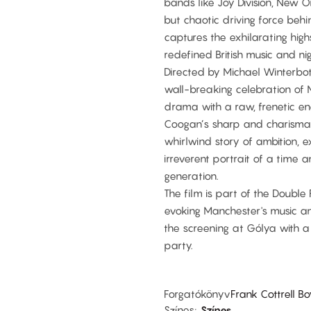
bands like Joy Division, New 
but chaotic driving force behi
captures the exhilarating hi
redefined British music and nigh
Directed by Michael Winterbot
wall-breaking celebration of
drama with a raw, frenetic ene
Coogan’s sharp and charismati
whirlwind story of ambition, ex
irreverent portrait of a time
generation.
The film is part of the Double
evoking Manchester's music a
the screening at Gólya with 
party.
Forgatókönyv
Frank Cottrell B
Színes
Színes