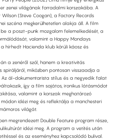
ter zenei világának forradalmi korszakába. A
 Wilson (Steve Coogan), a Factory Records
ei szcéna megkerülhetetlen alakja áll. A film
 be a poszt-punk mozgalom felemelkedését, a
 formálódását, valamint a Happy Mondays
a hírhedt Hacienda klub körüli káosz és
án a zenéről szól, hanem a kreativitás
ás spiráljáról, miközben pontosan visszaadja a
. Az ál-dokumentarista stílus és a negyedik falat
áltakozik, így a film sajátos, ironikus látásmódot
alakítása, valamint a korszak meghatározó
ó módon idézi meg és reflektálja a manchesteri
 mámoros világát.
tében megrendezett Double Feature program része,
likultúrát idézi meg. A program a vetítés után
etítéssel és az eseményhez kapcsolódó bulival.