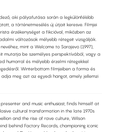
dező, aki pályafutása során a legkülönfélébb
t, a történetmesélés új útjait keresve. Filmjei
ista érzékenységet a fikcióval, miközben az
dalmi változások mélyebb rétegeit vizsgálják.
nevéhez, mint a Welcome to Sarajevo (1997),
t mutatja be személyes perspektívából, vagy a
yed humorral és mélyebb érzelmi rétegekkel
egedésről. Winterbottom filmjeiben a forma és
 adja meg azt az egyedi hangot, amely jellemzi
presenter and music enthusiast, finds himself at
losive cultural transformation in the late 1970s
llion and the rise of rave culture, Wilson
ind behind Factory Records, championing iconic