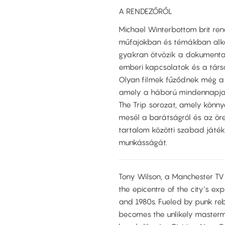
A RENDEZŐRŐL
Michael Winterbottom brit ren
műfajokban és témákban alkotot
gyakran ötvözik a dokumentar
emberi kapcsolatok és a társa
Olyan filmek fűződnek még a 
amely a háború mindennapjai
The Trip sorozat, amely könn
mesél a barátságról és az ör
tartalom közötti szabad játék
munkásságát.
Tony Wilson, a Manchester TV 
the epicentre of the city’s exp
and 1980s. Fueled by punk rebe
becomes the unlikely masterm