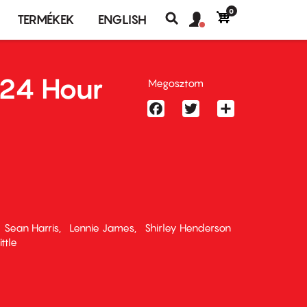
0
Felhasználó
Felhasználói
TERMÉKEK
ENGLISH
fiók
Keresés
fiók
menü
menüje
 24 Hour
Megosztom
Facebook
Twitter
Share
Sean Harris
Lennie James
Shirley Henderson
ittle