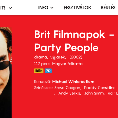
INFO
FESZTIVÁLOK
BÉRLÉS
IT!
Infó,
asztó
esemény,
terembérlés
Brit Filmnapok -
menü
Party People
dráma
vígjáték
2002
117 perc,
Magyar felirattal
Rendező
Michael Winterbottom
Színészek
Steve Coogan
Paddy Considine
Andy Serkis
John Simm
Ralf L