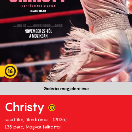
Galéria megjelenítése
Christy
sportfilm, filmdráma
2025
135 perc,
Magyar felirattal