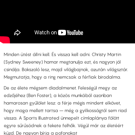
Minden ütést állni kell. És vissza kell adni. Christy Martin
(Sydney Sweeney) hamar megtanulja ezt, és nagyon jól
csinálja. Bokszoló lesz, majd világbajnok, azután világsztár.
Megmutatja, hogy a ring nemcsak a férfiak birodalma.
De az élete mégsem diadalmenet. Feleségül megy az
edzőjéhez (Ben Foster), a közös munkából azonban
hamarosan gyűlölet lesz: a férje mégis mindent elkövet,
hogy maga mellett tartsa – még a gyilkosságtól sem riad
vissza. A Sports Illustrated ünnepelt címlaplánya fölött
egyre sűrűsödnek a fekete felhők. Végül már az életéért
küzd. De nagyon bírja a pofonokat