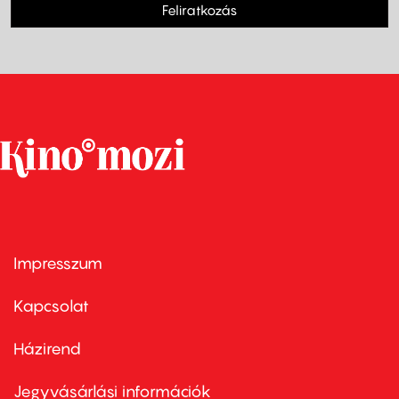
Feliratkozás
Impresszum
Footer
menu
first
Kapcsolat
Házirend
Footer
menu
second
Jegyvásárlási információk