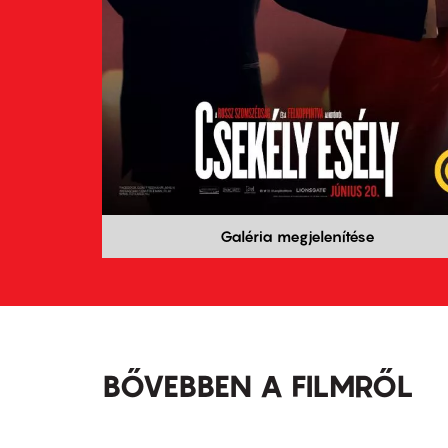
Galéria megjelenítése
BŐVEBBEN A FILMRŐL