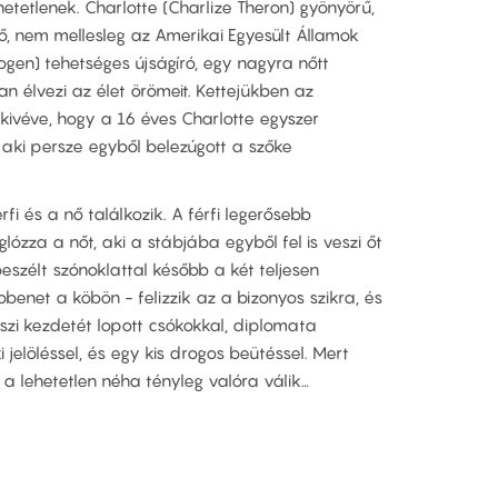
zhetetlenek. Charlotte (Charlize Theron) gyönyörű,
nő, nem mellesleg az Amerikai Egyesült Államok
ogen) tehetséges újságíró, egy nagyra nőtt
n élvezi az élet örömeit. Kettejükben az
kivéve, hogy a 16 éves Charlotte egyszer
 aki persze egyből belezúgott a szőke
fi és a nő találkozik. A férfi legerősebb
lózza a nőt, aki a stábjába egyből fel is veszi őt
eszélt szónoklattal később a két teljesen
enet a köbön - felizzik az a bizonyos szikra, és
szi kezdetét lopott csókokkal, diplomata
i jelöléssel, és egy kis drogos beütéssel. Mert
 a lehetetlen néha tényleg valóra válik…