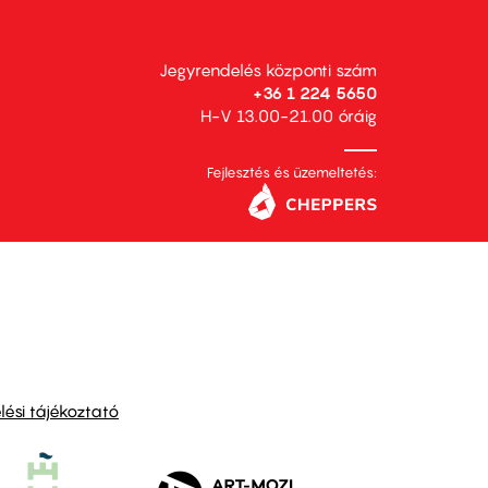
Jegyrendelés központi szám
+36 1 224 5650
H-V 13.00-21.00 óráig
Fejlesztés és üzemeltetés:
ési tájékoztató