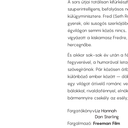
A sors útjai totálisan kifürkés
szuperintelligens, befolyásos 
külügyminisztere. Fred (Seth R
gyerek, aki susogós szerkójába
égvilágon semmi közös nincs… 
vigyázott a kiskamasz Fredre,
hercegnőbe.
És akkor sok-sok év után a fér
fegyverével, a humorával letag
szövegírónak. Pár közösen átb
különböző ember között – döbb
egy világot átívelő románc ve
bálokkal, rivaldafénnyel, elnök
bármennyire csekély az esély,
Forgatókönyv
Liz Hannah
Dan Sterling
Forgalmazó
Freeman Film