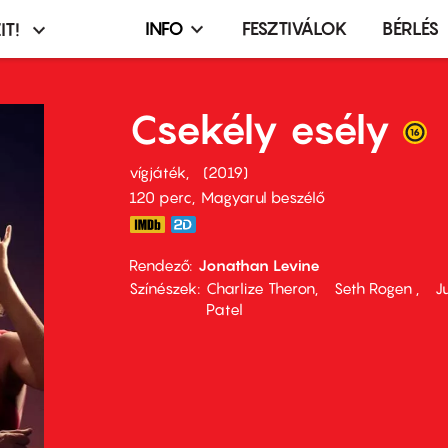
INFO
FESZTIVÁLOK
BÉRLÉS
IT!
Infó,
asztó
esemény,
terembérlés
Csekély esély
menü
vígjáték
2019
120 perc,
Magyarul beszélő
Rendező
Jonathan Levine
Színészek
Charlize Theron
Seth Rogen
Ju
Patel