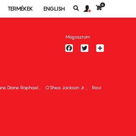
0
Felhasználó
Felhasználói
TERMÉKEK
ENGLISH
fiók
Keresés
fiók
menü
menüje
Megosztom
Facebook
Twitter
Share
ne Diane Raphael
O'Shea Jackson Jr.
Ravi