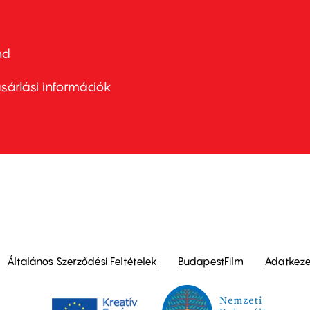
nd
ter
nu
sárlási információk
ond
Általános Szerződési Feltételek
BudapestFilm
Adatkezel