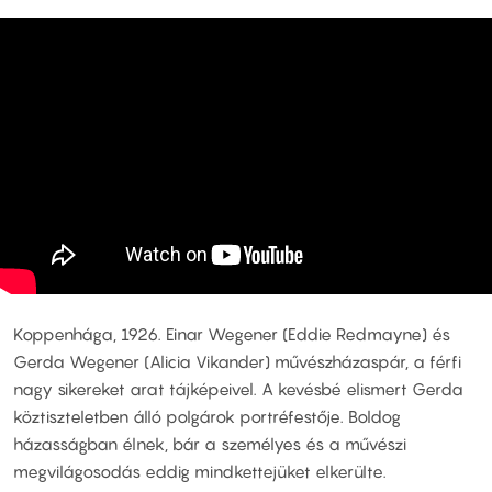
Koppenhága, 1926. Einar Wegener (Eddie Redmayne) és
Gerda Wegener (Alicia Vikander) művészházaspár, a férfi
nagy sikereket arat tájképeivel. A kevésbé elismert Gerda
köztiszteletben álló polgárok portréfestője. Boldog
házasságban élnek, bár a személyes és a művészi
megvilágosodás eddig mindkettejüket elkerülte.