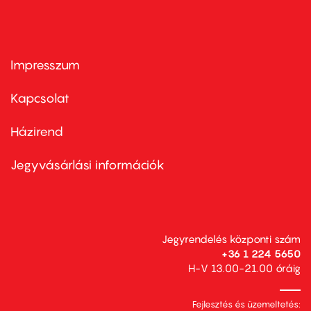
Impresszum
Footer
menu
first
Kapcsolat
Házirend
Footer
menu
second
Jegyvásárlási információk
Jegyrendelés központi szám
+36 1 224 5650
H-V 13.00-21.00 óráig
Fejlesztés és üzemeltetés: