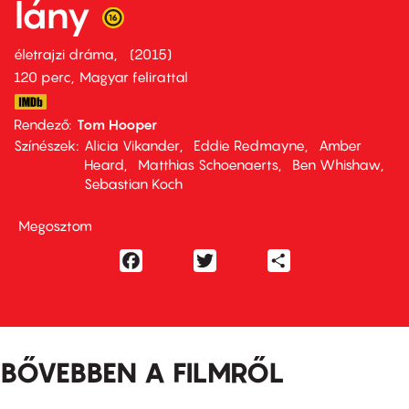
lány
életrajzi dráma
2015
120 perc,
Magyar felirattal
Rendező
Tom Hooper
Színészek
Alicia Vikander
Eddie Redmayne
Amber
Heard
Matthias Schoenaerts
Ben Whishaw
Sebastian Koch
Megosztom
Facebook
Twitter
Share
BŐVEBBEN A FILMRŐL