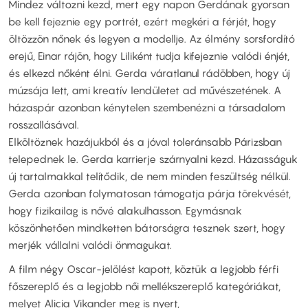
Mindez változni kezd, mert egy napon Gerdának gyorsan
be kell fejeznie egy portrét, ezért megkéri a férjét, hogy
öltözzön nőnek és legyen a modellje. Az élmény sorsfordító
erejű, Einar rájön, hogy Liliként tudja kifejeznie valódi énjét,
és elkezd nőként élni. Gerda váratlanul rádöbben, hogy új
múzsája lett, ami kreatív lendületet ad művészetének. A
házaspár azonban kénytelen szembenézni a társadalom
rosszallásával.
Elköltöznek hazájukból és a jóval toleránsabb Párizsban
telepednek le. Gerda karrierje szárnyalni kezd. Házasságuk
új tartalmakkal telítődik, de nem minden feszültség nélkül.
Gerda azonban folymatosan támogatja párja törekvését,
hogy fizikailag is nővé alakulhasson. Egymásnak
köszönhetően mindketten bátorságra tesznek szert, hogy
merjék vállalni valódi önmagukat.
A film négy Oscar-jelölést kapott, köztük a legjobb férfi
főszereplő és a legjobb női mellékszereplő kategóriákat,
melyet Alicia Vikander meg is nyert,