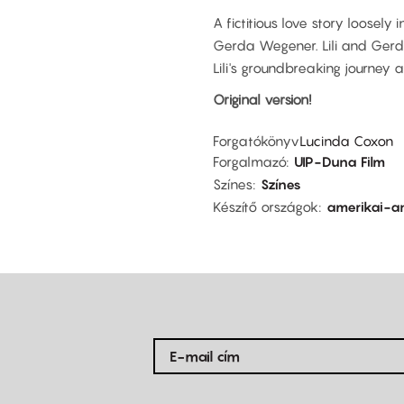
A fictitious love story loosely 
Gerda Wegener. Lili and Gerd
Lili's groundbreaking journey 
Original version!
Forgatókönyv
Lucinda Coxon
Forgalmazó
UIP-Duna Film
Színes
Színes
Készítő országok
amerikai-a