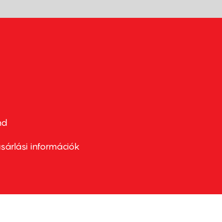
nd
ter
nu
sárlási információk
ond