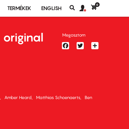
0
Felhasználó
Felhasználói
TERMÉKEK
ENGLISH
fiók
Keresés
fiók
menü
menüje
 original
Megosztom
Facebook
Twitter
Share
Amber Heard
Matthias Schoenaerts
Ben