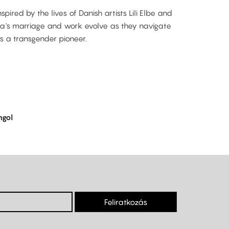
inspired by the lives of Danish artists Lili Elbe and
a's marriage and work evolve as they navigate
as a transgender pioneer.
ngol
Feliratkozás