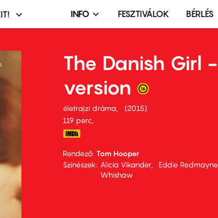
INFO
FESZTIVÁLOK
BÉRLÉS
IT!
Infó,
asztó
esemény,
terembérlés
The Danish Girl -
menü
version
életrajzi dráma
2015
119 perc,
Rendező
Tom Hooper
Színészek
Alicia Vikander
Eddie Redmayne
Whishaw