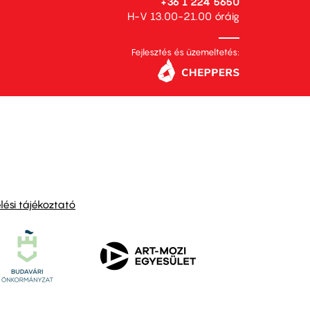
+36 1 224 5650
H-V 13.00-21.00 óráig
Fejlesztés és üzemeltetés:
ési tájékoztató