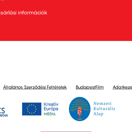
ter
nu
sárlási információk
ond
Általános Szerződési Feltételek
BudapestFilm
Adatkezel