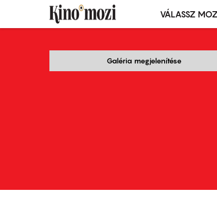
VÁLASSZ MOZ
Mozivál
Ugrás
menü
a
tartalomra
Galéria megjelenítése