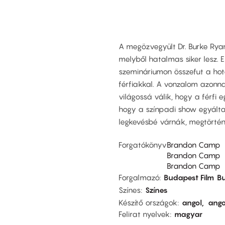
A megözvegyült Dr. Burke Ryan
melyből hatalmas siker lesz. E
szemináriumon összefut a hote
férfiakkal. A vonzalom azonn
világossá válik, hogy a férfi 
hogy a színpadi show egyálta
legkevésbé várnák, megtörtén
Forgatókönyv
Brandon Camp
Brandon Camp
Brandon Camp
Forgalmazó
Budapest Film
Bu
Színes
Színes
Készítő országok
angol
ango
Felirat nyelvek
magyar