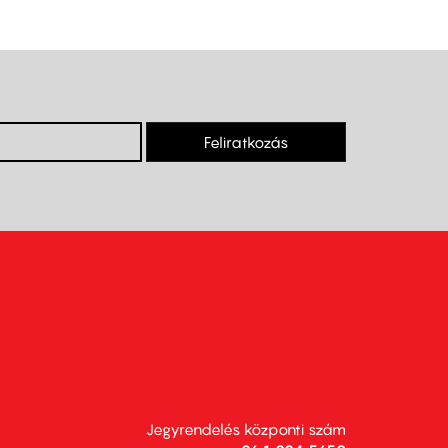
Feliratkozás
Jegyrendelés központi szám