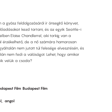
 a gyász feldolgozásáról ír önsegítő könyvet,
lőadásokat kezd tartani, és az egyik Seattle-i
lben Eloise Chandlerrel, aki torkig van a
al érzékelhető, de a nő számára hamarosan
egyáltalán nem jutott túl felesége elvesztésén, és
lán nem fedi a valóságot. Lehet, hogy amikor
ik velük a csoda?
dapest Film
Budapest Film
l
angol