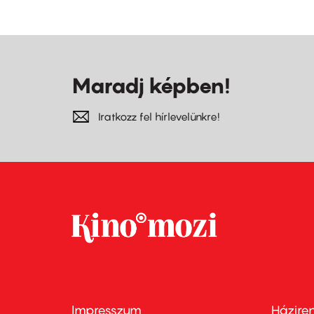
Maradj képben!
Iratkozz fel hírlevelünkre!
Impresszum
Házire