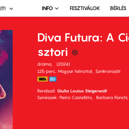
INFO
FESZTIVÁLOK
BÉRLÉS
IT!
Infó,
asztó
esemény,
terembérlés
Diva Futura: A Ci
menü
sztori
dráma
2024
125 perc,
Magyar felirattal
Szinkronizált
Rendező
Giulia Louise Steigerwalt
Színészek
Pietro Castellitto
Barbara Ronchi