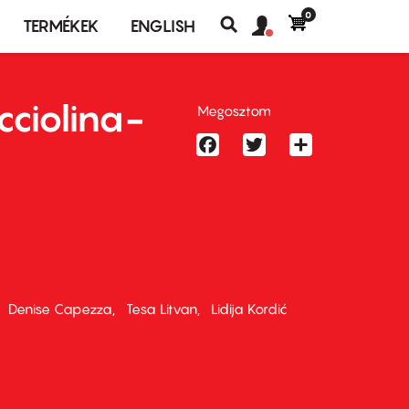
0
Felhasználó
Felhasználói
TERMÉKEK
ENGLISH
fiók
Keresés
fiók
menü
menüje
cciolina-
Megosztom
Facebook
Twitter
Share
Denise Capezza
Tesa Litvan
Lidija Kordić