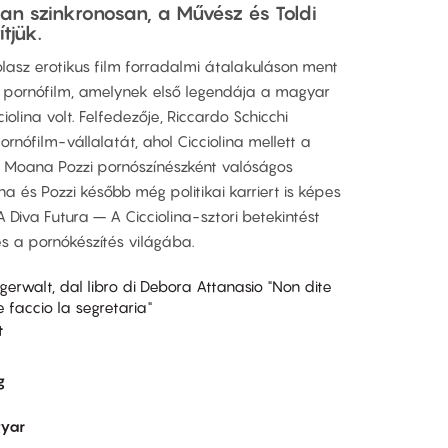
ban szinkronosan, a Művész és Toldi
tjük.
lasz erotikus film forradalmi átalakuláson ment
n pornófilm, amelynek első legendája a magyar
iolina volt. Felfedezője, Riccardo Schicchi
rnófilm-vállalatát, ahol Cicciolina mellett a
 Moana Pozzi pornószínészként valóságos
na és Pozzi később még politikai karriert is képes
A Diva Futura – A Cicciolina-sztori betekintést
 a pornókészítés világába.
igerwalt, dal libro di Debora Attanasio "Non dite
faccio la segretaria"
t
g
yar