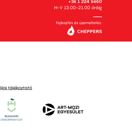
+36 1 224 5650
H-V 13.00-21.00 óráig
Fejlesztés és üzemeltetés:
ési tájékoztató