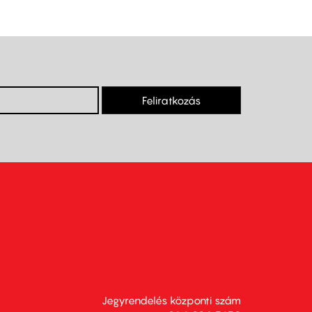
Feliratkozás
Jegyrendelés központi szám