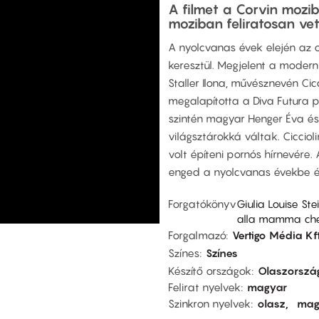
A filmet a Corvin mozi
moziban feliratosan vetí
A nyolcvanas évek elején az o
keresztül. Megjelent a moder
Staller Ilona, művésznevén Cicc
megalapította a Diva Futura po
szintén magyar Henger Éva és
világsztárokká váltak. Ciccioli
volt építeni pornós hírnevére. 
enged a nyolcvanas évekbe és
Forgatókönyv
Giulia Louise Ste
alla mamma che 
Forgalmazó
Vertigo Média Kf
Színes
Színes
Készítő országok
Olaszorszá
Felirat nyelvek
magyar
Szinkron nyelvek
olasz
mag