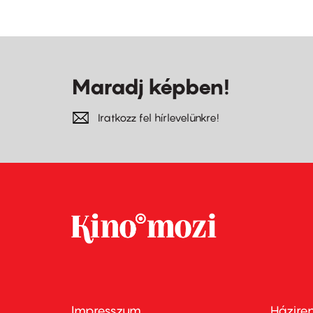
Maradj képben!
Iratkozz fel hírlevelünkre!
Impresszum
Házire