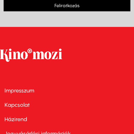
Feliratkozás
Impresszum
Footer
menu
first
Kapcsolat
Házirend
Footer
menu
second
Jegyvásárlási információk