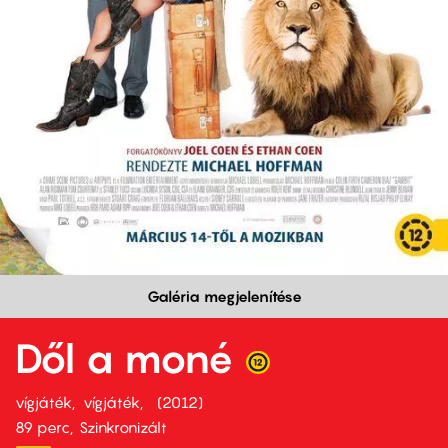
Galéria megjelenítése
Dől a moné
vígjáték
vígjáték
2012
89 perc,
Szinkronizált