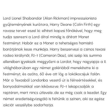
Lord Lionel Shabandar (Alan Rickman) impresszionista
gyűjteményének kurátora, Harry Deane (Colin Firth) egy
ravasz tervet eszel ki: elhiteti kapzsi főnökével, hogy meg
tudja szerezni a Lord által mindig is áhított Monet
festményt. Habár ez a Monet a tehetséges hamisító
barátjának keze munkája. Harry beszervezi a csinos texasi
rodeo királynőt, PJ-t (Cameron Diaz), aki szép kis summa
ellenében igyekszik meggyőzni a Lordot, hogy nagyapja a II.
világháborúban egy német galériából menekítette ki a
festményt, és azóta, 60 éve ott lóg a lakókocsijuk falán.
Már a Texasból Londonba vezető út is félreértésekkel, és
bonyodalmakkal van kikövezve: PJ-t lekapcsolják a
reptéren, mert nincs útlevele..de ez még csak a kezdet. Egy
német eredetiségvizsgáló is feltűnik a színen, aki az egész
akciót veszélybe sodorhatja.