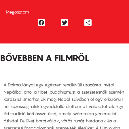
Megosztom
Facebook
Twitter
Share
BŐVEBBEN A FILMRŐL
A Dolma lányai egy egészen rendkívüli utazásra invitál
Nepálba, ahol a tibeti buddhizmust a szerzetesnők szemén
keresztül ismerhetjük meg. Nepál szívében él egy elkülönült
női közösség, akik egyedülálló életformát választottak. Egy
ősi tradíció köti össze őket, amely számtalan generációt
áthidal. Fejüket borotválják, vörös ruhát hordanak és a
szerzetesi fogadalomnak szentelték életüket. A film olyan