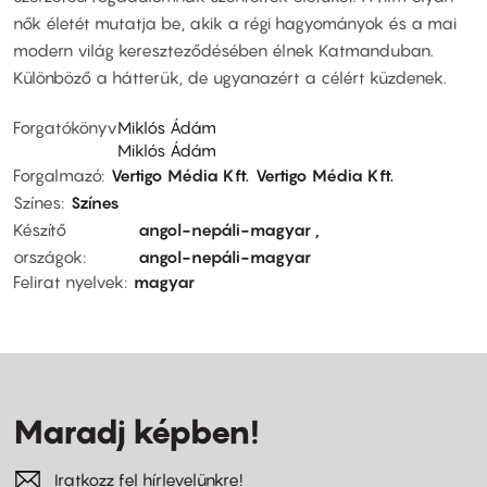
nők életét mutatja be, akik a régi hagyományok és a mai
modern világ kereszteződésében élnek Katmanduban.
Különböző a hátterük, de ugyanazért a célért küzdenek.
Forgatókönyv
Miklós Ádám
Miklós Ádám
Forgalmazó
Vertigo Média Kft.
Vertigo Média Kft.
Színes
Színes
Készítő
angol-nepáli-magyar
országok
angol-nepáli-magyar
Felirat nyelvek
magyar
Maradj képben!
Iratkozz fel hírlevelünkre!