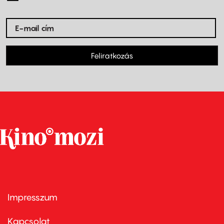
Feliratkozás
Impresszum
Footer
menu
first
Kapcsolat