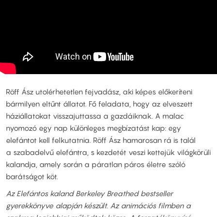
Röff Ász utolérhetetlen fejvadász, aki képes előkeríteni
bármilyen eltűnt állatot. Fő feladata, hogy az elveszett
háziállatokat visszajuttassa a gazdáiknak. A malac
nyomozó egy nap különleges megbízatást kap: egy
elefántot kell felkutatnia. Röff Ász hamarosan rá is talál
a szabadelvű elefántra, s kezdetét veszi kettejük világkörüli
kalandja, amely során a páratlan páros életre szóló
barátságot köt.
Az Elefántos kaland Berkeley Breathed bestseller
gyerekkönyve alapján készült. Az animációs filmben a