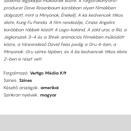
szakma legjobbjai működtek közre. A forgatókönyvíró-
producer Dave Rosenbaum korábban olyan filmekben
dolgozott, mint a Minyonok, Énekelj!, A kis kedvencek titkos
élete, Kung Fu Panda. A film rendezője, Cinzia Angelini
korábban többek között A Lego-kaland, A zöld urai, a Rió, a
Jégkorszak 3-4 és a Shrek animációs filmekben működött
közre, a társrendező David Feiss pedig a Gru 4-ben, a
Minyonok: Gru színre lépben, és A kis kedvencek titkos élete
2-ben is részt vett.
Forgalmazó
Vertigo Média Kft
Színes
Színes
Készítő országok
amerikai
Szinkron nyelvek
magyar