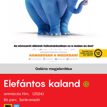
Galéria megjelenítése
Elefántos kaland
animációs film
2024
86 perc,
Szinkronizált