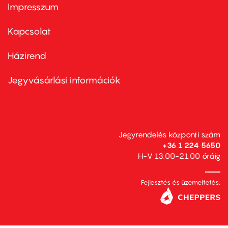
Impresszum
Footer
menu
first
Kapcsolat
Házirend
Footer
menu
second
Jegyvásárlási információk
Jegyrendelés központi szám
+36 1 224 5650
H-V 13.00-21.00 óráig
Fejlesztés és üzemeltetés: