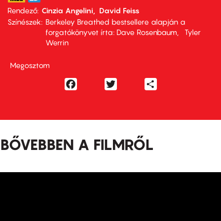
Rendező
Cinzia Angelini
David Feiss
Színészek
Berkeley Breathed bestsellere alapján a
forgatókönyvet írta: Dave Rosenbaum
Tyler
Werrin
Megosztom
Facebook
Twitter
Share
BŐVEBBEN A FILMRŐL