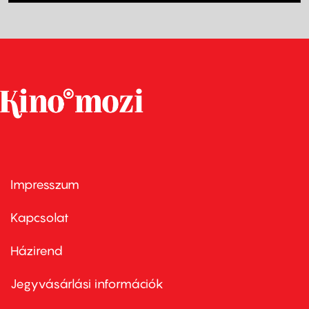
Impresszum
Footer
menu
first
Kapcsolat
Házirend
Footer
menu
second
Jegyvásárlási információk