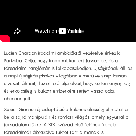
Lucien Chardon irodalmi ambícióktól vezérelve érkezik
Párizsba. Célja, hogy irodalmi, karriert fusson be, és a
társadalmi ranglétrán is felkapaszkodjon. Újságírónak áll, és
a napi újságírás piszkos világában elmerülve szép lassan
elveszíti álmait, illúzióit, elárulja elveit, hogy aztán anyagilag
és erkölcsileg is bukott emberként térjen vissza oda,
ahonnan jött.
Xavier Giannoli új adaptációja különös élességgel mutatja
be a sajtó manipulált és romlott világát, amely egyúttal a
társadalom tükre. A XIX. század első felének francia
társadalmát ábrázolva tükröt tart a mának is.