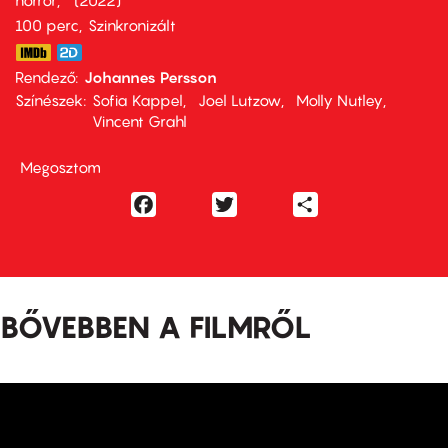
horror
2022
100 perc,
Szinkronizált
Rendező
Johannes Persson
Színészek
Sofia Kappel
Joel Lutzow
Molly Nutley
Vincent Grahl
Megosztom
Facebook
Twitter
Share
BŐVEBBEN A FILMRŐL