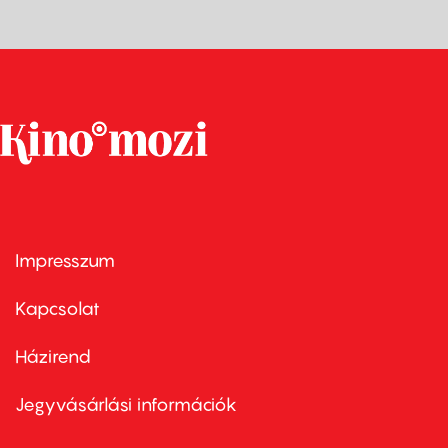
Impresszum
Footer
menu
first
Kapcsolat
Házirend
Footer
menu
second
Jegyvásárlási információk