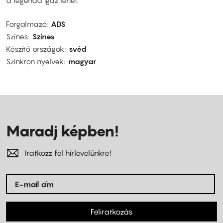
a legenda igaz lehet.
Forgalmazó
ADS
Színes
Színes
Készítő országok
svéd
Szinkron nyelvek
magyar
Maradj képben!
Iratkozz fel hírlevelünkre!
Feliratkozás