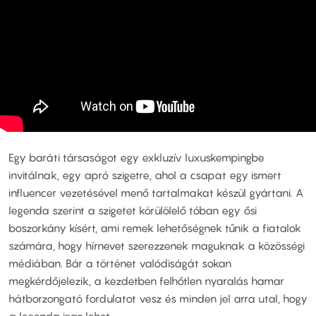
Egy baráti társaságot egy exkluzív luxuskempingbe
invitálnak, egy apró szigetre, ahol a csapat egy ismert
influencer vezetésével menő tartalmakat készül gyártani. A
legenda szerint a szigetet körülölelő tóban egy ősi
boszorkány kísért, ami remek lehetőségnek tűnik a fiatalok
számára, hogy hírnevet szerezzenek maguknak a közösségi
médiában. Bár a történet valódiságát sokan
megkérdőjelezik, a kezdetben felhőtlen nyaralás hamar
hátborzongató fordulatot vesz és minden jel arra utal, hogy