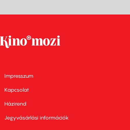
Impresszum
Footer
menu
first
Kapcsolat
Házirend
Footer
menu
second
Jegyvásárlási információk