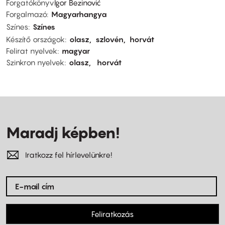
Forgatókönyv
Igor Bezinović
Forgalmazó
Magyarhangya
Színes
Színes
Készítő országok
olasz
szlovén
horvát
Felirat nyelvek
magyar
Szinkron nyelvek
olasz
horvát
Maradj képben!
Iratkozz fel hírlevelünkre!
Feliratkozás