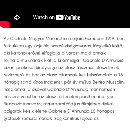
Az Osztrák-Magyar Monarchia romjain Fiumében 1919-ben
felbukkan egy önjelölt, személyiségzavaros, lánglelkű költő,
aki katonai erővel elfoglalja a várost, majd annak
teljhatalmú urának kiáltja ki önmagát. Gabriele D'Annunzio
bizarr pünkösdi királysága az olasz fasizmus előszelének
tekinthető, és bár az olasz államnak kell felszámolnia a 16
hónapig tartó kínos incidenst, pár év múlva Benito Mussolini
hatalomra jutásával Gabriele D’Annunzio már nemzeti
hősként vonul be az olasz történelmi pantheonba. Igor
Bezinovic innovatív, rotterdami fődíjas filmjében rijekai
polgárok keltik életre Gabriele D’Annunzio 16 hónapos
groteszk rémuralmának tragikomikus fejezeteit.