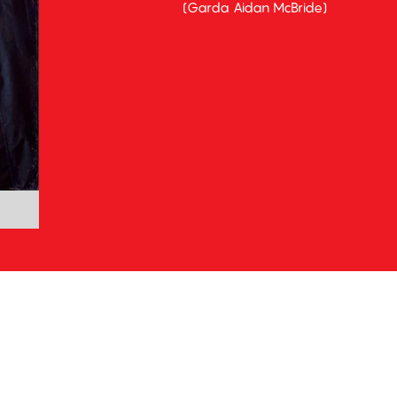
(Garda Aidan McBride)