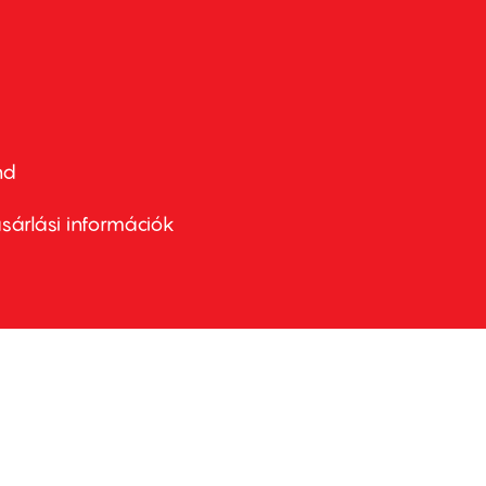
nd
ter
nu
sárlási információk
ond