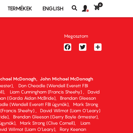
0
Felhasználó
Felhasználói
TERMÉKEK
ENGLISH
fiók
Keresés
fiók
menü
menüje
Megosztom
Facebook
Twitter
Share
ichael McDonagh
John Michael McDonagh
ester)
Don Cheadle (Wendell Everett FBI
ll)
Liam Cunningham (Francis Sheehy)
David
nan (Garda Aidan McBride)
Brendan Gleeson
dle (Wendell Everett FBI ügynök)
Mark Strong
(Francis Sheehy)
David Wilmot (Liam O'Leary)
ide)
Brendan Gleeson (Gerry Boyle őrmester)
 ügynök)
Mark Strong (Clive Cornell)
Liam
vid Wilmot (Liam O'Leary)
Rory Keenan