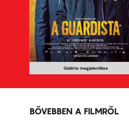
Galéria megjelenítése
BŐVEBBEN A FILMRŐL