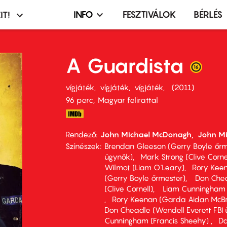
INFO
FESZTIVÁLOK
BÉRLÉS
IT!
Infó,
asztó
esemény,
terembérlés
A Guardista
menü
vígjáték
vígjáték
vígjáték
2011
96 perc,
Magyar felirattal
Rendező
John Michael McDonagh
John M
Színészek
Brendan Gleeson (Gerry Boyle őrm
ügynök)
Mark Strong (Clive Corne
Wilmot (Liam O'Leary)
Rory Kee
(Gerry Boyle őrmester)
Don Chea
(Clive Cornell)
Liam Cunningham 
Rory Keenan (Garda Aidan McBr
Don Cheadle (Wendell Everett FBI
Cunningham (Francis Sheehy)
Da