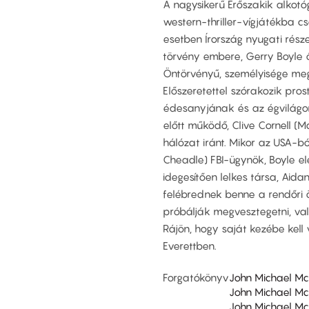
A nagysikerű Erőszakik alkotó
western-thriller-vígjátékba c
esetben Írország nyugati része
törvény embere, Gerry Boyle ő
Öntörvényű, személyisége meg
Előszeretettel szórakozik pros
édesanyjának és az égvilágo
előtt működő, Clive Cornell (
hálózat iránt. Mikor az USA-b
Cheadle) FBI-ügynök, Boyle ele
idegesítően lelkes társa, Aida
felébrednek benne a rendőri
próbálják megvesztegetni, va
Rájön, hogy saját kezébe kell
Everettben.
Forgatókönyv
John Michael M
John Michael M
John Michael M