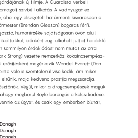
gárdájának új filmje, A Guardista vérbeli
somagolt szívbéli alkotás. A vadnyugat ez
, ahol egy elszigetelt határmenti kisvárosban a
rmester (Brendan Gleeson) bogaras férfi.
osztó, humorérzéke sajátságosan övön aluli.
tituáltakkal, időnként zug-alkoholt juttat haldokló
n semmilyen érdeklődést nem mutat az orra
Mark Strong) vezette nemzetközi kokaincsempész-
ól erősítésként megérkezik Wendell Everett (Don
inte vele is szemtelenül viselkedik, ám mikor
n eltűnik, majd kedvenc prostija megzsarolja,
 ösztönök. Végül, mikor a drogcsempészek maguk
lahogy megborul Boyle borongós erkölcsi kódexe.
 vennie az ügyet, és csak egy emberben bízhat,
cDonagh
cDonagh
cDonagh