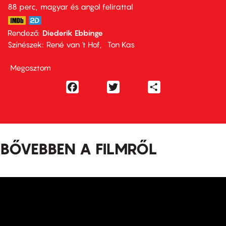
88 perc,
magyar és angol felirattal
Rendező
Diederik Ebbinge
Színészek
René van 't Hof
Ton Kas
Megosztom
Facebook
Twitter
Share
BŐVEBBEN A FILMRŐL