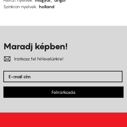
Felirat nyelvek
magyar
angol
Szinkron nyelvek
holland
Maradj képben!
Iratkozz fel hírlevelünkre!
Feliratkozás