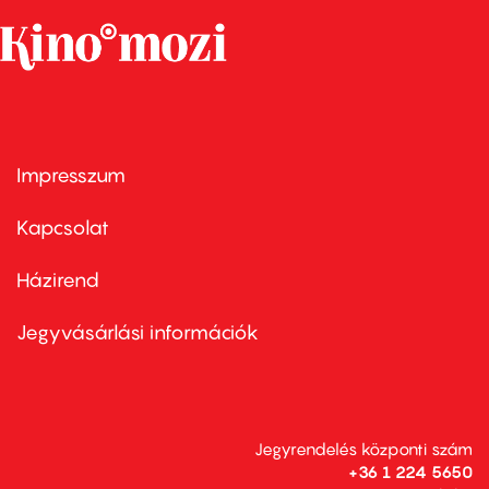
Impresszum
Footer
menu
first
Kapcsolat
Házirend
Footer
menu
second
Jegyvásárlási információk
Jegyrendelés központi szám
+36 1 224 5650