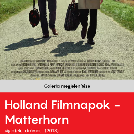
Galéria megjelenítése
Holland Filmnapok -
Matterhorn
vígjáték
dráma
2013