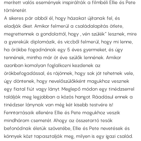
merített valós események inspirálták a filmbéli Ellie és Pete
történetét.
A sikeres pár abból él, hogy házakat újítanak fel, és
eladják őket. Amikor felmerül a családalapítás ötlete,
megrettennek a gondolattól, hogy „vén szülék” lesznek, mire
a gyerekük diplomázik, és viccből felmerül, hogy mi lenne,
ha örökbe fogadnának egy 5 éves gyermeket, és úgy
tennének, mintha már öt éve szülők lennének. Amikor
azonban komolyan foglalkozni kezdenek az
örökbefogadással, és rájönnek, hogy sok jót tehetnek vele,
úgy döntenek, hogy nevelőszülőkként magukhoz vesznek
egy fiatal fiút vagy lányt. Meglepő módon egy tinédzserrel
találják meg legjobban a közös hangot. Ráadásul ennek a
tinédzser lánynak van még két kisebb testvére is!
Fenntartásaik ellenére Ellie és Pete magukhoz veszik
mindhárom csemetét. Ahogy az összetartó tesók
befonódnak életük szövetébe, Ellie és Pete nevetések és
könnyek közt tapasztalják meg, milyen is egy igazi család.