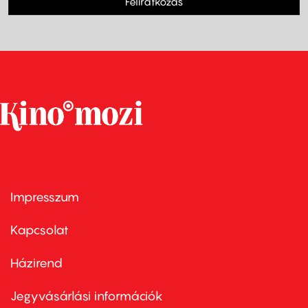
Feliratkozás
Impresszum
Footer
menu
first
Kapcsolat
Házirend
Footer
menu
second
Jegyvásárlási információk