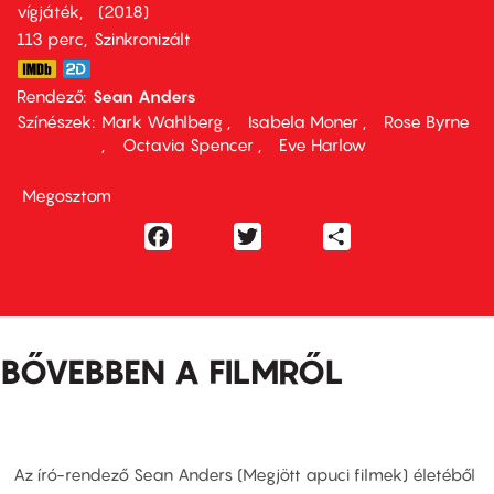
vígjáték
2018
113 perc,
Szinkronizált
Rendező
Sean Anders
Színészek
Mark Wahlberg
Isabela Moner
Rose Byrne
Octavia Spencer
Eve Harlow
Megosztom
Facebook
Twitter
Share
BŐVEBBEN A FILMRŐL
Az író-rendező Sean Anders (Megjött apuci filmek) életéből