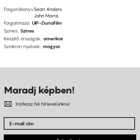
Forgatókönyv
Sean Anders
John Morris
Forgalmazó
UIP-DunaFilm
Színes
Színes
Készítő országok
amerikai
Szinkron nyelvek
magyar
Maradj képben!
Iratkozz fel hírlevelünkre!