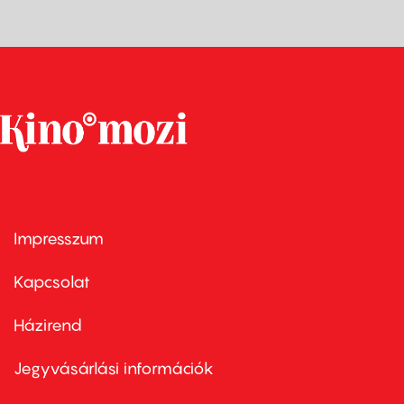
Impresszum
Footer
menu
first
Kapcsolat
Házirend
Footer
menu
second
Jegyvásárlási információk