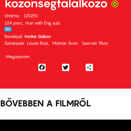
közönségtalálkozó
dráma
2025
124 perc,
Hun with Eng sub
Rendező
Holtai Gábor
Színészek
Lovas Rozi
Molnár Áron
Szervét Tibor
Megosztom
Facebook
Twitter
Share
BŐVEBBEN A FILMRŐL