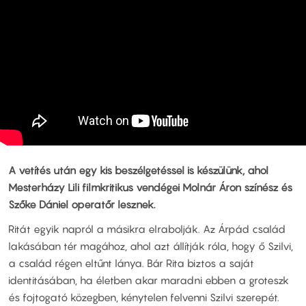
A vetítés után egy kis beszélgetéssel is készülünk, ahol
Mesterházy Lili filmkritikus vendégei Molnár Áron színész és
Szőke Dániel operatőr lesznek.
Ritát egyik napról a másikra elrabolják. Az Árpád család
lakásában tér magához, ahol azt állítják róla, hogy ő Szilvi,
a család régen eltűnt lánya. Bár Rita biztos a saját
identitásában, ha életben akar maradni ebben a groteszk
és fojtogató közegben, kénytelen felvenni Szilvi szerepét.