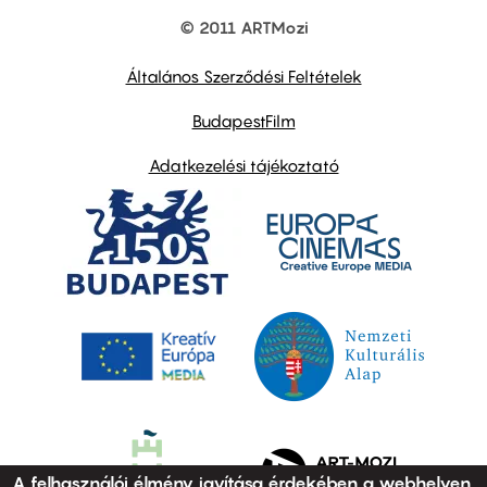
© 2011 ARTMozi
Footer
other
links
Általános Szerződési Feltételek
BudapestFilm
Adatkezelési tájékoztató
A felhasználói élmény javítása érdekében a webhelyen