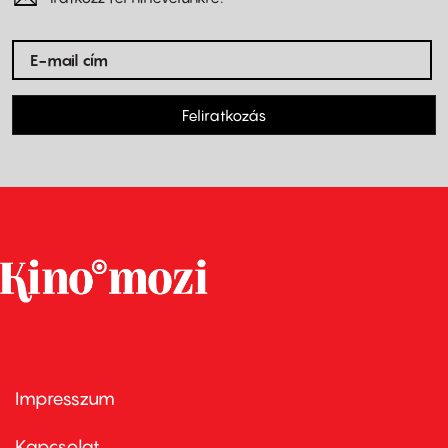
Feliratkozás
Impresszum
Footer
menu
first
Kapcsolat