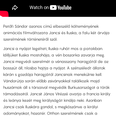
Petőfi Sándor azonos című elbeszélő költeményének
animációs filmváltozata Jancsi és Iluska, a falu két árvája
szerelmének történetéről szól.
Jancsi a nyájat legelteti, Iluska ruhát mos a patakban.
Idilljüket Iluska mostohája, a vén boszorka zavarja meg.
Jancsi megvédi szerelmét a vénasszony haragjától de az
bosszút áll, tilosba hajtja a nyájat. A szétszéledt állatok
kárán s gazdája haragjától Jancsinak menekülnie kell.
Vándorútja során előbb zsiványokkal találkozik majd
huszárnak áll s társaival megvédik Burkusországot a török
támadásaitól. Jancsit János Vitézzé avatja a francia király
és leánya kezét meg királyságát kinálja neki. Azonban
Jancsi csak Iluskára gondol, s megköszönve a királyi
adományokat, hazatér. Otthon szerelmének csak a