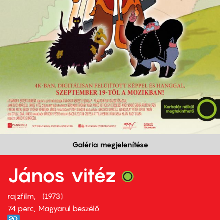
Galéria megjelenítése
János vitéz
rajzfilm
1973
74 perc,
Magyarul beszélő