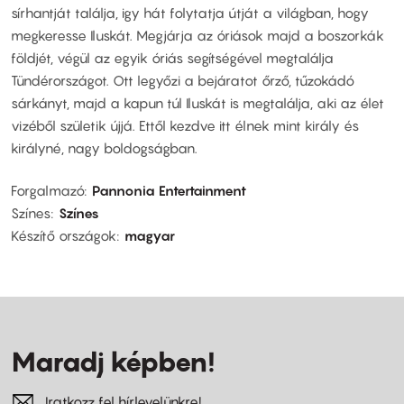
sírhantját találja, igy hát folytatja útját a világban, hogy
megkeresse Iluskát. Megjárja az óriások majd a boszorkák
földjét, végül az egyik óriás segítségével megtalálja
Tündérországot. Ott legyőzi a bejáratot őrző, tűzokádó
sárkányt, majd a kapun túl Iluskát is megtalálja, aki az élet
vizéből születik újjá. Ettől kezdve itt élnek mint király és
királyné, nagy boldogságban.
Forgalmazó
Pannonia Entertainment
Színes
Színes
Készítő országok
magyar
Maradj képben!
Iratkozz fel hírlevelünkre!