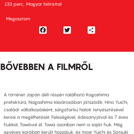
133 perc,
Magyar felirattal
Megosztom
Facebook
Twitter
Share
BŐVEBBEN A FILMRŐL
A történet Japán déli részén található Kagoshima
prefektúra, Nagashima kisvárosában játszódik. Hino Yuichi,
családi vállalkozásként, sárgafarkú halak tenyésztésével
keresi a megélhetését. Feleségével, édesanyjával és 7 éves
fiukkal, Towával él. Towa azonban nem a saját fiuk. Még
egyéves korában került hozzájuk, és most Yuichi és Satsuki