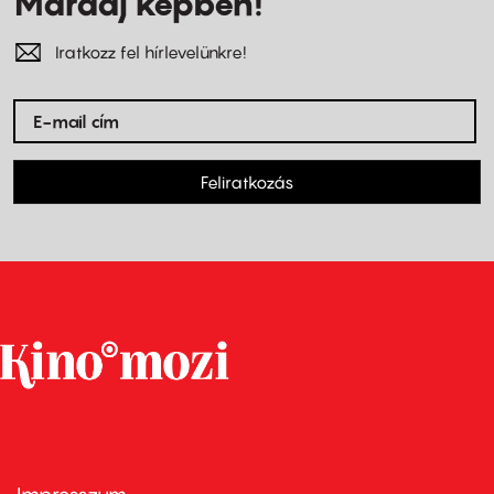
Maradj képben!
Iratkozz fel hírlevelünkre!
Feliratkozás