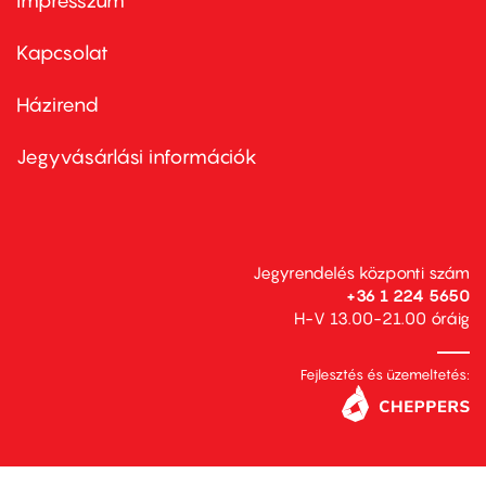
Impresszum
Footer
menu
first
Kapcsolat
Házirend
Footer
menu
second
Jegyvásárlási információk
Jegyrendelés központi szám
+36 1 224 5650
H-V 13.00-21.00 óráig
Fejlesztés és üzemeltetés: