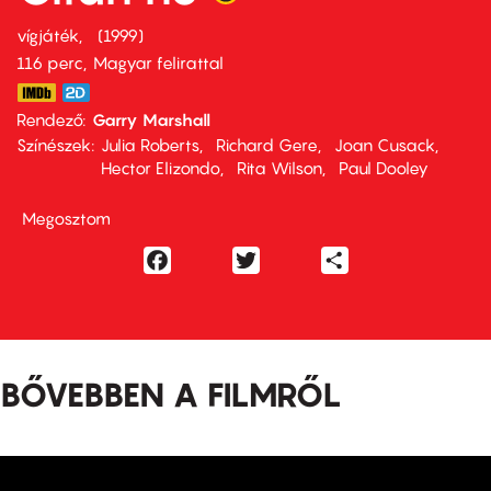
vígjáték
1999
116 perc,
Magyar felirattal
Rendező
Garry Marshall
Színészek
Julia Roberts
Richard Gere
Joan Cusack
Hector Elizondo
Rita Wilson
Paul Dooley
Megosztom
Facebook
Twitter
Share
BŐVEBBEN A FILMRŐL