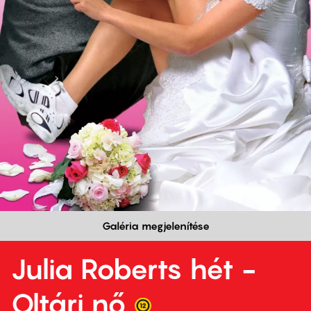
Galéria megjelenítése
Julia Roberts hét -
Oltári nő