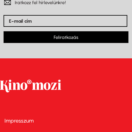
Iratkozz fel hírlevelünkre!
Feliratkozás
Impresszum
Footer
menu