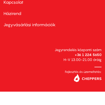
first
Kapcsolat
Házirend
Footer
menu
second
Jegyvásárlási információk
Jegyrendelés központi szám
+36 1 224 5650
H-V 13.00-21.00 óráig
Fejlesztés és üzemeltetés: