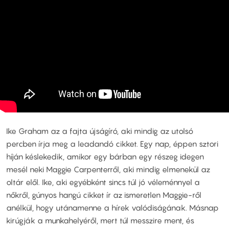
Ike Graham az a fajta újságíró, aki mindig az utolsó
percben írja meg a leadandó cikket. Egy nap, éppen sztori
híján késlekedik, amikor egy bárban egy részeg idegen
mesél neki Maggie Carpenterről, aki mindig elmenekül az
oltár elől. Ike, aki egyébként sincs túl jó véleménnyel a
nőkről, gúnyos hangú cikket ír az ismeretlen Maggie-ről
anélkül, hogy utánamenne a hírek valódiságának. Másnap
kirúgják a munkahelyéről, mert túl messzire ment, és