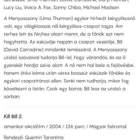
Lucy Liu, Vivica A. Fox, Sonny Chiba, Michael Madsen
A Menyasszony (Uma Thurman) egykor hírhedt bérgyilkosnő
volt, egy világklasszis női bérgyilkos-csapat tagja. Ám
terhes lett és férjhez akart menni, de a főnök ezt nem
hagyhatta. Az esküvője napján a csapat vezetője, Bill
(David Carradine) mindenkit lemészárol. A Menyasszony
utolsó szavaival tudatja Bill-lel, hogy várandós, és az ő
gyerekét hordja szíve alatt. A nő nem hal bele a fejlövésbe,
hanem ötévi kóma után véres bosszút esküszik főnöke és
egykori csapattársai ellen. Senki nem tudhatja, mikor fog
következni a listán. Csak egy biztos: Bill lesz az utolsó a
sorban.
Kill Bill 2.
amerikai akciófilm / 2004 / 136 perc / Magyar felirattal
Rendező: Quentin Tarantino