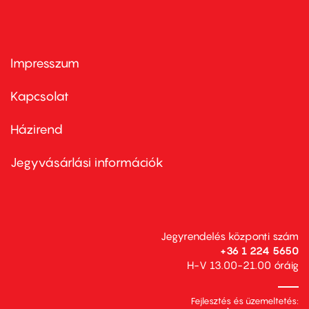
Impresszum
Footer
menu
first
Kapcsolat
Házirend
Footer
menu
second
Jegyvásárlási információk
Jegyrendelés központi szám
+36 1 224 5650
H-V 13.00-21.00 óráig
Fejlesztés és üzemeltetés: