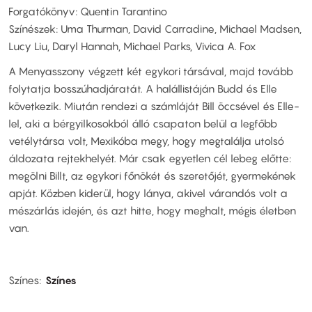
Forgatókönyv: Quentin Tarantino
Színészek: Uma Thurman, David Carradine, Michael Madsen,
Lucy Liu, Daryl Hannah, Michael Parks, Vivica A. Fox
A Menyasszony végzett két egykori társával, majd tovább
folytatja bosszúhadjáratát. A halállistáján Budd és Elle
következik. Miután rendezi a számláját Bill öccsével és Elle-
lel, aki a bérgyilkosokból álló csapaton belül a legfőbb
vetélytársa volt, Mexikóba megy, hogy megtalálja utolsó
áldozata rejtekhelyét. Már csak egyetlen cél lebeg előtte:
megölni Billt, az egykori főnökét és szeretőjét, gyermekének
apját. Közben kiderül, hogy lánya, akivel várandós volt a
mészárlás idején, és azt hitte, hogy meghalt, mégis életben
van.
Színes
Színes