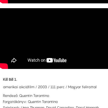
Kill Bill 1.
amerikai akciófilm / 2003 / 111 perc / Magyar felirattal
Rendező: Quentin Tarantino
Forgatókönyv: Quentin Tarantino
Színészek: Uma Thurman, David Carradine, Daryl Hannah,