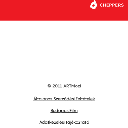
© 2011 ARTMozi
Footer
other
links
Általános Szerződési Feltételek
BudapestFilm
Adatkezelési tájékoztató