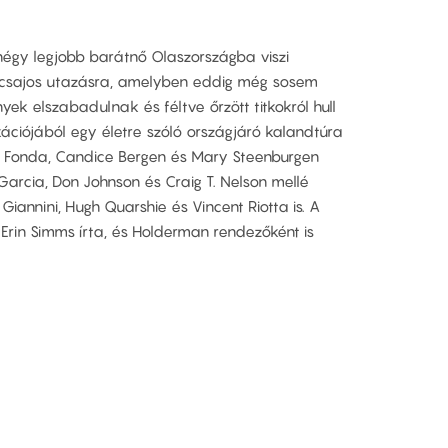
négy legjobb barátnő Olaszországba viszi
s, csajos utazásra, amelyben eddig még sosem
ek elszabadulnak és féltve őrzött titkokról hull
kációjából egy életre szóló országjáró kalandtúra
e Fonda, Candice Bergen és Mary Steenburgen
arcia, Don Johnson és Craig T. Nelson mellé
Giannini, Hugh Quarshie és Vincent Riotta is. A
s Erin Simms írta, és Holderman rendezőként is