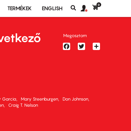
0
Felhasználó
Felhasználói
TERMÉKEK
ENGLISH
fiók
Keresés
fiók
menü
menüje
vetkező
Megosztom
Facebook
Twitter
Share
 Garcia
Mary Steenburgen
Don Johnson
en
Craig T. Nelson