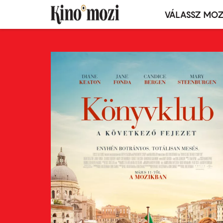
VÁLASSZ MOZ
Mozivál
Ugrás
menü
a
tartalomra