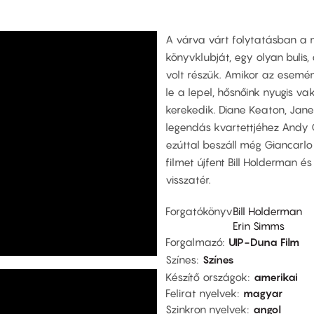
A várva várt folytatásban a 
könyvklubját, egy olyan buli
volt részük. Amikor az esemény
le a lepel, hősnőink nyugis va
kerekedik. Diane Keaton, Jan
legendás kvartettjéhez Andy G
ezúttal beszáll még Giancarlo 
filmet újfent Bill Holderman é
visszatér.
Forgatókönyv
Bill Holderman
Erin Simms
Forgalmazó
UIP-Duna Film
Színes
Színes
Készítő országok
amerikai
Felirat nyelvek
magyar
Szinkron nyelvek
angol