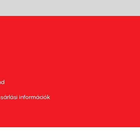
nd
ter
nu
sárlási információk
ond