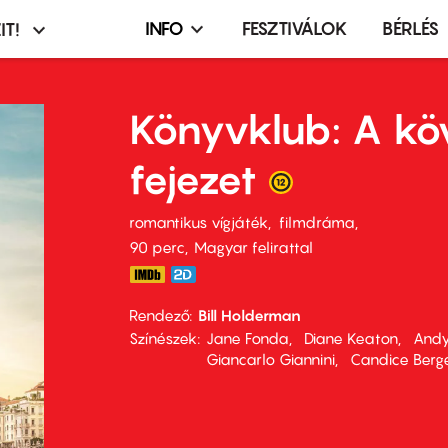
INFO
FESZTIVÁLOK
BÉRLÉS
IT!
Infó,
asztó
esemény,
terembérlés
Könyvklub: A kö
menü
fejezet
romantikus vígjáték
filmdráma
90 perc,
Magyar felirattal
Rendező
Bill Holderman
Színészek
Jane Fonda
Diane Keaton
Andy
Giancarlo Giannini
Candice Berg