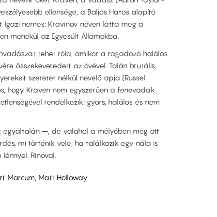
eszélyesebb ellensége, a Baljós Hatos alapító
. Igazi nemes: Kravinov néven látta meg a
ben menekül az Egyesült Államokba.
lánvadászat tehet róla, amikor a ragadozó halálos
 vére összekeveredett az övével. Talán brutális,
erekeit szeretet nélkül nevelő apja (Russel
tos, hogy Kraven nem egyszerűen a fenevadak
etlenségével rendelkezik: gyors, halálos és nem
egyáltalán –, de valahol a mélyében még ott
dés, mi történik vele, ha találkozik egy nála is
lénnyel: Rinóval.
rt Marcum, Matt Holloway