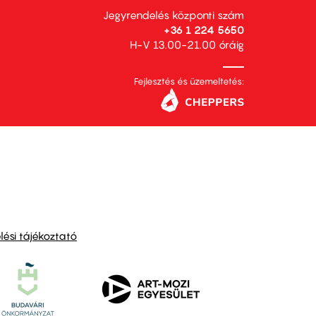
Jegyrendelés központi szám
+36 1 224 5650
H-V 13.00-21.00 óráig
Fejlesztés és üzemeltetés:
ési tájékoztató