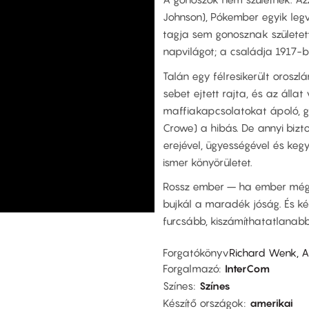
Johnson), Pókember egyik legv
tagja sem gonosznak született
napvilágot; a családja 1917-
Talán egy félresikerült orosz
sebet ejtett rajta, és az állat
maffiakapcsolatokat ápoló, gy
Crowe) a hibás. De annyi biz
erejével, ügyességével és kegy
ismer könyörületet.
Rossz ember – ha ember még 
bujkál a maradék jóság. És kér
furcsább, kiszámíthatatlanabb 
Forgatókönyv
Richard Wenk, A
Forgalmazó
InterCom
Színes
Színes
Készítő országok
amerikai