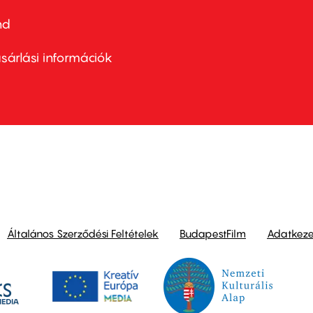
nd
ter
nu
sárlási információk
ond
Általános Szerződési Feltételek
BudapestFilm
Adatkezel