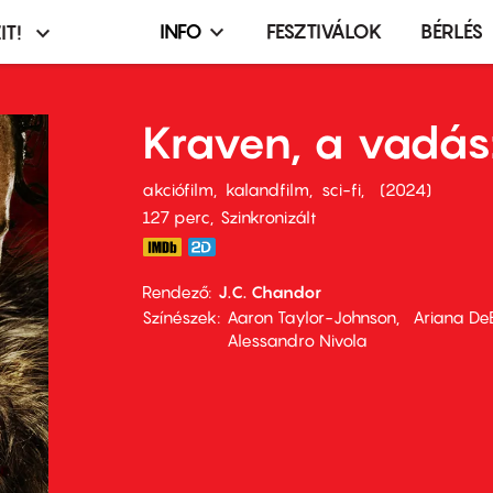
INFO
FESZTIVÁLOK
BÉRLÉS
IT!
Infó,
asztó
esemény,
terembérlés
Kraven, a vadás
menü
akciófilm
kalandfilm
sci-fi
2024
127 perc,
Szinkronizált
Rendező
J.C. Chandor
Színészek
Aaron Taylor-Johnson
Ariana De
Alessandro Nivola