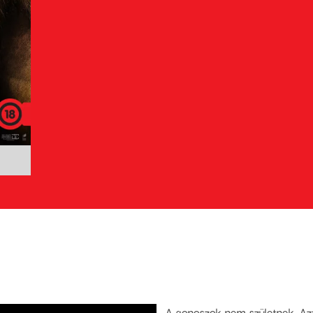
A gonoszok nem születnek. Azz