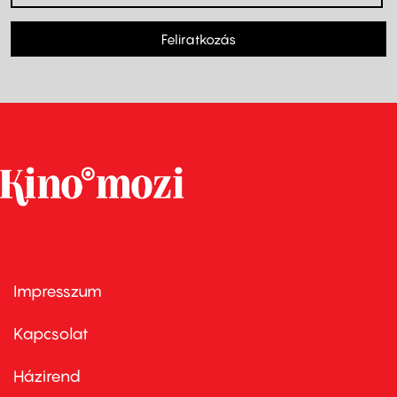
Feliratkozás
Impresszum
Footer
menu
first
Kapcsolat
Házirend
Footer
menu