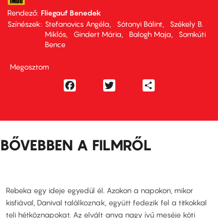
Rendező
Fliegauf Benedek
Színészek
Stefanovics Angéla
Sótonyi Bálint
Székely B.
Miklós
Gindert Mária
Balogh Maja
Somkúti
Bence
Megosztom
Facebook
Twitter
Share
BŐVEBBEN A FILMRŐL
Rebeka egy ideje egyedül él. Azokon a napokon, mikor
kisfiával, Danival találkoznak, együtt fedezik fel a titkokkal
teli hétköznapokat. Az elvált anya nagy ívű meséje köti