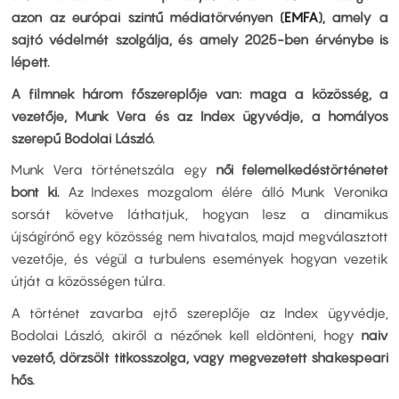
azon az európai szintű médiatörvényen (
EMFA
), amely a
sajtó védelmét szolgálja, és amely 2025-ben érvénybe is
lépett.
A filmnek három főszereplője van: maga a közösség, a
vezetője, Munk Vera és az Index ügyvédje, a homályos
szerepű Bodolai László.
Munk Vera történetszála egy
női felemelkedéstörténetet
bont ki.
Az Indexes mozgalom élére álló Munk Veronika
sorsát követve láthatjuk, hogyan lesz a dinamikus
újságírónő egy közösség nem hivatalos, majd megválasztott
vezetője, és végül a turbulens események hogyan vezetik
útját a közösségen túlra.
A történet zavarba ejtő szereplője az Index ügyvédje,
Bodolai László, akiről a nézőnek kell eldönteni, hogy
naiv
vezető, dörzsölt titkosszolga, vagy megvezetett shakespeari
hős.