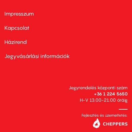
Impresszum
Footer
menu
first
Kapcsolat
Házirend
Footer
menu
second
Jegyvásárlási információk
Jegyrendelés központi szám
+36 1 224 5650
H-V 13.00-21.00 óráig
Fejlesztés és üzemeltetés: