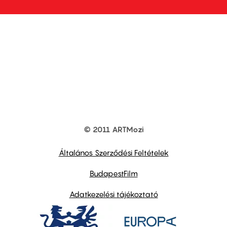
© 2011 ARTMozi
Footer
other
links
Általános Szerződési Feltételek
BudapestFilm
Adatkezelési tájékoztató