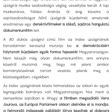
újságírói munka szabadsága végleg veszélybe került. A lap
munkatársa, Földes András öt évig követte a
sajtószabadságot féltő újságírók küzdelmét, amelynek
eredménye egy
detektívfilmeket is idéző, sajátos hangulatú
dokumentumfilm
lett.
A
80 dühös újságíró
című film az Index újságíróinak
forradalmán keresztül mutatja be
a demokráciáért
folytatott küzdelem egyik fontos fejezetét
Magyarországon.
Nem készült még olyan dokumentumfilm, ami ennyire
közelről mutatná meg, hogy mit jelent, amikor
kormányközelinek tartott vezetés jelenik meg a
közösségekben, cégekben.
Az Index újságíróinak közös felmondása az akkori év egyik
legnagyobb botránya volt Magyarországon, híre ment a
nemzetközi sajtóban is. Ahogy
a filmben megszólaló Vera
Jourova, az Európai Parlament akkori alelnöke el is mondja:
a felmondó indexesek példáját látva kezdtek el dolgozni