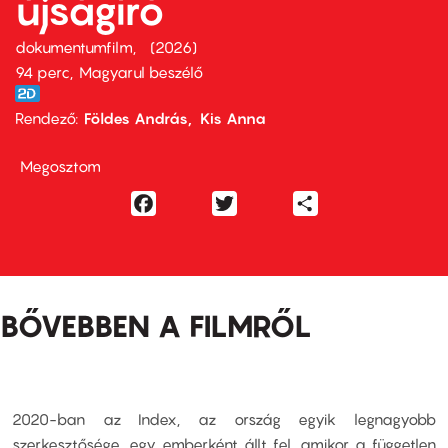
újságíró
dokumentumfilm
2026
94 perc,
Magyarul beszélő
Rendező
Földes András
Kis Anna
Megosztom
Facebook
Twitter
Share
BŐVEBBEN A FILMRŐL
2020-ban az Index, az ország egyik legnagyobb
szerkesztősége, egy emberként állt fel, amikor a független