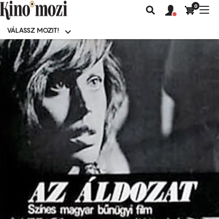
0
Felhasználói
Felhasznál
Nav
Keresés
fiók
fiók
átk
menü
menüje
VÁLASSZ MOZIT!
Moziválasztó
menü
Ugrás
a
tartalomra