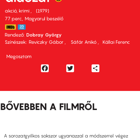
akció, krimi
1979
77 perc,
Magyarul beszélő
Rendező
Dobray György
Színészek
Reviczky Gábor
Sáfár Anikó
Kállai Ferenc
Megosztom
Facebook
Twitter
Share
BŐVEBBEN A FILMRŐL
A sorozatgyilkos sokszor ugyanazzal a módszerrel végez