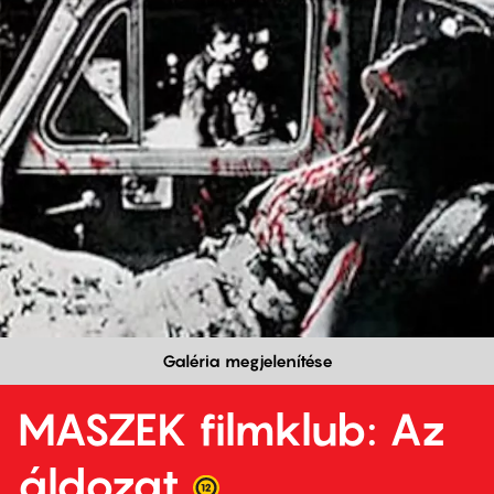
Galéria megjelenítése
MASZEK filmklub: Az
áldozat