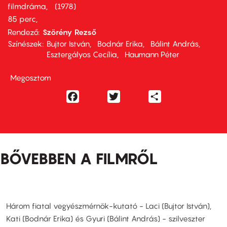
filmdráma
1978
85 perc,
Rendező
Szörény Rezső
Színészek
Bujtor István
Bodnár Erika
Bálint András
Esztergályos Cecília
Haumann Péter
Megosztom
Facebook
Twitter
Share
BŐVEBBEN A FILMRŐL
Három fiatal vegyészmérnök-kutató - Laci (Bujtor István),
Kati (Bodnár Erika) és Gyuri (Bálint András) - szilveszter