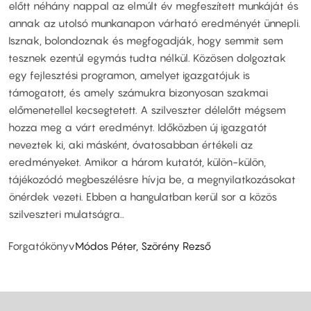
előtt néhány nappal az elmúlt év megfeszített munkáját és
annak az utolsó munkanapon várható eredményét ünnepli.
Isznak, bolondoznak és megfogadják, hogy semmit sem
tesznek ezentúl egymás tudta nélkül. Közösen dolgoztak
egy fejlesztési programon, amelyet igazgatójuk is
támogatott, és amely számukra bizonyosan szakmai
előmenetellel kecsegtetett. A szilveszter délelőtt mégsem
hozza meg a várt eredményt. Időközben új igazgatót
neveztek ki, aki másként, óvatosabban értékeli az
eredményeket. Amikor a három kutatót, külön-külön,
tájékozódó megbeszélésre hívja be, a megnyilatkozásokat
önérdek vezeti. Ebben a hangulatban kerül sor a közös
szilveszteri mulatságra..
Forgatókönyv
Módos Péter, Szörény Rezső