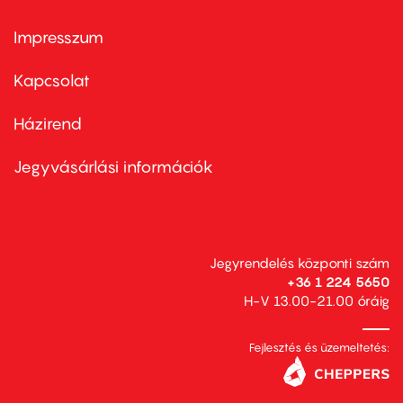
Impresszum
Footer
menu
first
Kapcsolat
Házirend
Footer
menu
second
Jegyvásárlási információk
Jegyrendelés központi szám
+36 1 224 5650
H-V 13.00-21.00 óráig
Fejlesztés és üzemeltetés: