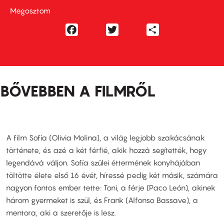
Megosztom
Facebook
Twitter
Share
BŐVEBBEN A FILMRŐL
A film Sofía (Olivia Molina), a világ legjobb szakácsának
története, és azé a két férfié, akik hozzá segítették, hogy
legendává váljon. Sofía szülei éttermének konyhájában
töltötte élete első 16 évét, híressé pedig két másik, számára
nagyon fontos ember tette: Toni, a férje (Paco León), akinek
három gyermeket is szül, és Frank (Alfonso Bassave), a
mentora, aki a szeretője is lesz.