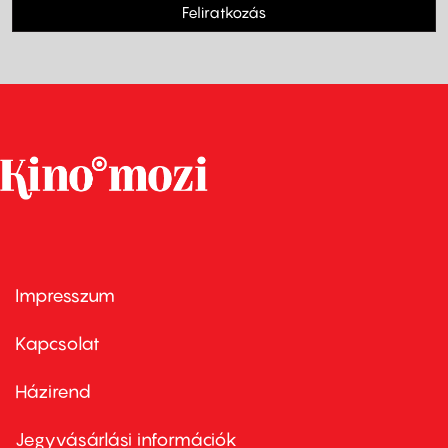
Feliratkozás
Impresszum
Footer
menu
first
Kapcsolat
Házirend
Footer
menu
second
Jegyvásárlási információk