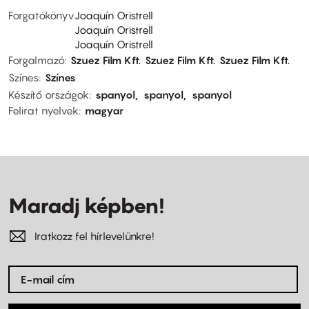
Forgatókönyv
Joaquín Oristrell
Joaquín Oristrell
Joaquín Oristrell
Forgalmazó
Szuez Film Kft.
Szuez Film Kft.
Szuez Film Kft.
Színes
Színes
Készítő országok
spanyol
spanyol
spanyol
Felirat nyelvek
magyar
Maradj képben!
Iratkozz fel hírlevelünkre!