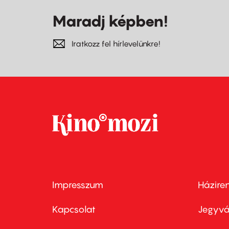
Maradj képben!
Iratkozz fel hírlevelünkre!
Impresszum
Házire
Footer
Foo
menu
me
Kapcsolat
Jegyvá
first
sec