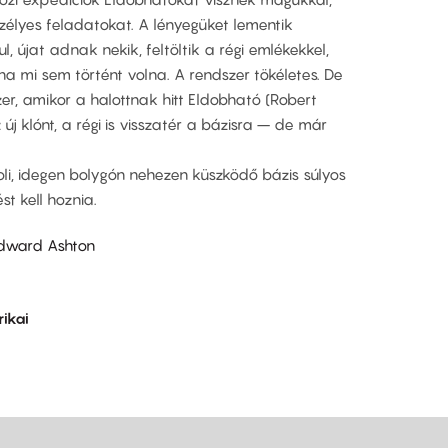
szélyes feladatokat. A lényegüket lementik
l, újat adnak nekik, feltöltik a régi emlékekkel,
 mi sem történt volna. A rendszer tökéletes. De
zer, amikor a halottnak hitt Eldobható (Robert
z új klónt, a régi is visszatér a bázisra – de már
voli, idegen bolygón nehezen küszködő bázis súlyos
st kell hoznia.
Edward Ashton
ikai