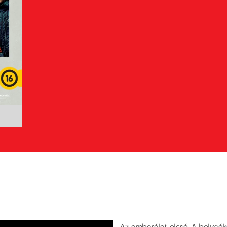
Az emberélet olcsó. A bolygó