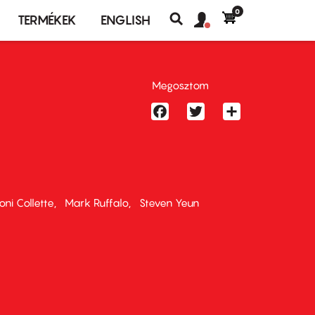
0
Felhasználó
Felhasználói
TERMÉKEK
ENGLISH
fiók
Keresés
fiók
menü
menüje
Megosztom
Facebook
Twitter
Share
oni Collette
Mark Ruffalo
Steven Yeun