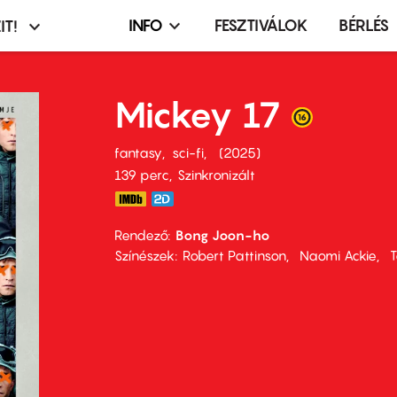
INFO
FESZTIVÁLOK
BÉRLÉS
IT!
Infó,
asztó
esemény,
terembérlés
Mickey 17
menü
fantasy
sci-fi
2025
139 perc,
Szinkronizált
Rendező
Bong Joon-ho
Színészek
Robert Pattinson
Naomi Ackie
T