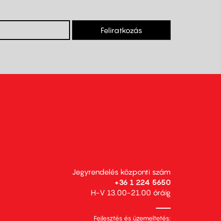
Feliratkozás
Jegyrendelés központi szám
+36 1 224 5650
H-V 13.00-21.00 óráig
Fejlesztés és üzemeltetés: