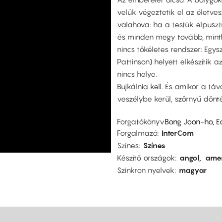
velük végeztetik el az életve
valahova: ha a testük elpusztu
és minden megy tovább, mintha
nincs tökéletes rendszer: Egys
Pattinson) helyett elkészítik a
nincs helye.
Bujkálnia kell. És amikor a tá
veszélybe kerül, szörnyű dönté
Forgatókönyv
Bong Joon-ho, 
Forgalmazó
InterCom
Színes
Színes
Készítő országok
angol
amer
Szinkron nyelvek
magyar