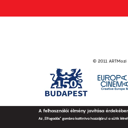
© 2011 ARTMozi
Footer
other
links
A felhasználói élmény javítása érdekébe
Az „Elfogadás” gombra kattintva hozzájárul a sütik létr