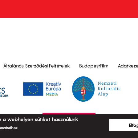
Általános Szerződési Feltételek
BudapestFilm
Adatkezel
n a webhelyen sütiket használunk
Elf
ehozásához.