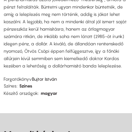
pénzt feltalálták. Büntetni ugyan mindenkor büntették, de
amíg a leleplezés meg nem történik, addig is jókat lehet
kaszálni. A legjobb, ha nem a mindenki által jól ismert saját
pénzeszköz kerül hamisításra, hanem az átlagmagyar
számára ritkán, de inkább soha nem látott (1985-öt írunk)
idegen pénz, a dollár. A kiváló, de állandóan renitenskedő
nyomozó, Ötvös Csöpi éppen felfüggesztve, így a főnöki
allűrjein kívül semmiben sem kiemelkedő doktor Kardos
kezében a lehetőség a dollárhamisító banda leleplezése.
Forgatókönyv
Bujtor István
Színes
Színes
Készítő országok
magyar