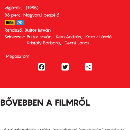
vígjáték
1985
86 perc,
Magyarul beszélő
Rendező
Bujtor István
Színészek
Bujtor István
Kern András
Kozák László
Kristály Barbara
Derzsi János
Megosztom
Facebook
Twitter
Share
BŐVEBBEN A FILMRŐL
A pénzhamisítás azóta jövedelmező "mesterség", amióta a