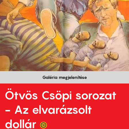
Galéria megjelenítése
Ötvös Csöpi sorozat
- Az elvarázsolt
dollár