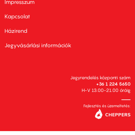
Impresszum
Footer
menu
first
Kapcsolat
Házirend
Footer
menu
second
Jegyvásárlási információk
Jegyrendelés központi szám
+36 1 224 5650
H-V 13.00-21.00 óráig
Fejlesztés és üzemeltetés: