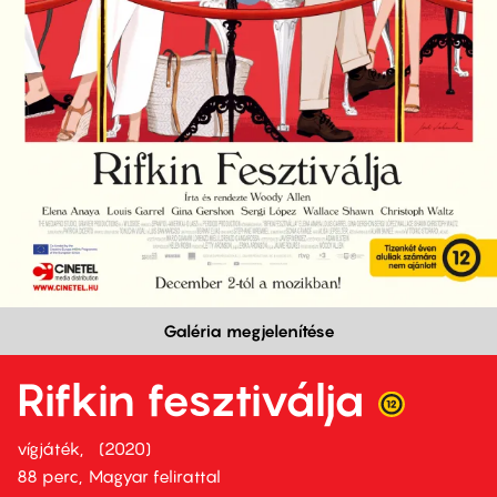
Galéria megjelenítése
Rifkin fesztiválja
vígjáték
2020
88 perc,
Magyar felirattal