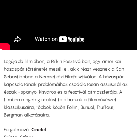
Legújabb filmjében, a Rifkin Fesztiválban, egy amerikai
házaspár történetét meséli el, akik részt vesznek a San
Sebastianban a Nemzetközi Filmfesztiválon. A házaspár
kapcsolatának problémáihoz csodálatosan asszisztál az
észak -spanyol kisváros és a fesztivál atmoszférája. A
filmben rengeteg utalást találhatunk a filmművészet
klasszikusaira, többek között Fellini, Bunuel, Truffaut,
Bergman alkotásaira.
Forgalmazó
Cinetel
Színes
Színes