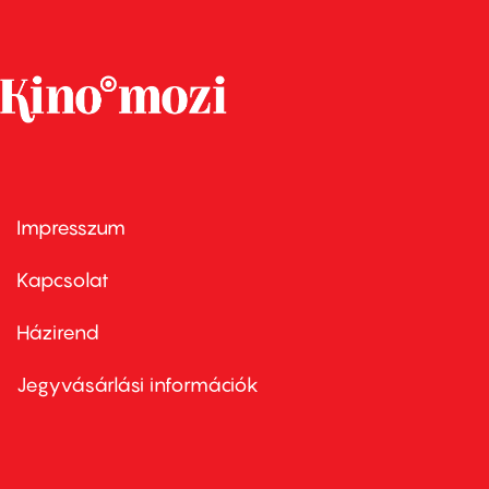
Impresszum
Footer
menu
first
Kapcsolat
Házirend
Footer
menu
second
Jegyvásárlási információk