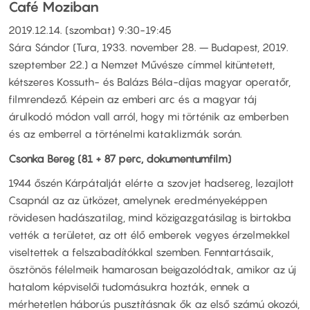
Café Moziban
2019.12.14. (szombat) 9:30-19:45
Sára Sándor (Tura, 1933. november 28. – Budapest, 2019.
szeptember 22.) a Nemzet Művésze címmel kitüntetett,
kétszeres Kossuth- és Balázs Béla-díjas magyar operatőr,
filmrendező. Képein az emberi arc és a magyar táj
árulkodó módon vall arról, hogy mi történik az emberben
és az emberrel a történelmi kataklizmák során.
Csonka Bereg (81 + 87 perc, dokumentumfilm)
1944 őszén Kárpátalját elérte a szovjet hadsereg, lezajlott
Csapnál az az ütközet, amelynek eredményeképpen
rövidesen hadászatilag, mind közigazgatásilag is birtokba
vették a területet, az ott élő emberek vegyes érzelmekkel
viseltettek a felszabadítókkal szemben. Fenntartásaik,
ösztönös félelmeik hamarosan beigazolódtak, amikor az új
hatalom képviselői tudomásukra hozták, ennek a
mérhetetlen háborús pusztításnak ők az első számú okozói,