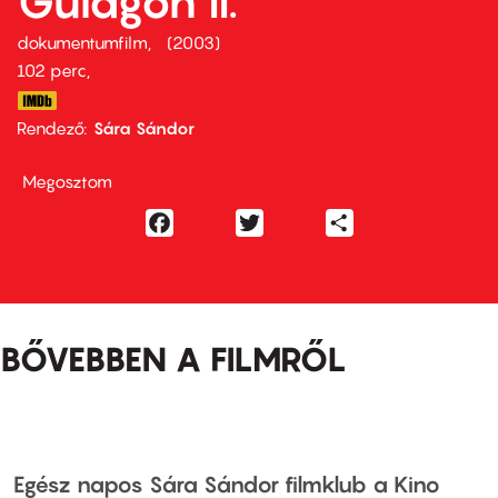
Gulágon II.
dokumentumfilm
2003
102 perc,
Rendező
Sára Sándor
Megosztom
Facebook
Twitter
Share
BŐVEBBEN A FILMRŐL
Egész napos Sára Sándor filmklub a Kino