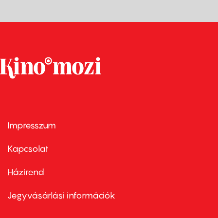
Impresszum
Footer
menu
first
Kapcsolat
Házirend
Footer
menu
second
Jegyvásárlási információk