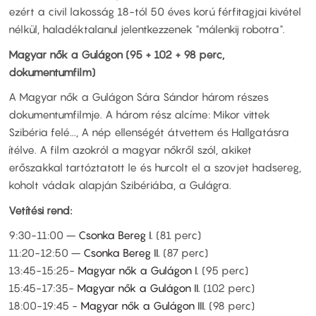
ezért a civil lakosság 18-tól 50 éves korú férfitagjai kivétel
nélkül, haladéktalanul jelentkezzenek "málenkij robotra".
Magyar nők a Gulágon (95 + 102 + 98 perc,
dokumentumfilm)
A Magyar nők a Gulágon Sára Sándor három részes
dokumentumfilmje. A három rész alcíme: Mikor vittek
Szibéria felé..., A nép ellenségét átvettem és Hallgatásra
ítélve. A film azokról a magyar nőkről szól, akiket
erőszakkal tartóztatott le és hurcolt el a szovjet hadsereg,
koholt vádak alapján Szibériába, a Gulágra.
Vetítési rend:
9:30-11:00 –
Csonka Bereg I.
(81 perc)
11:20-12:50 –
Csonka Bereg II.
(87 perc)
13:45-15:25-
Magyar nők a Gulágon I.
(95 perc)
15:45-17:35-
Magyar nők a Gulágon II.
(102 perc)
18:00-19:45 -
Magyar nők a Gulágon III.
(98 perc)